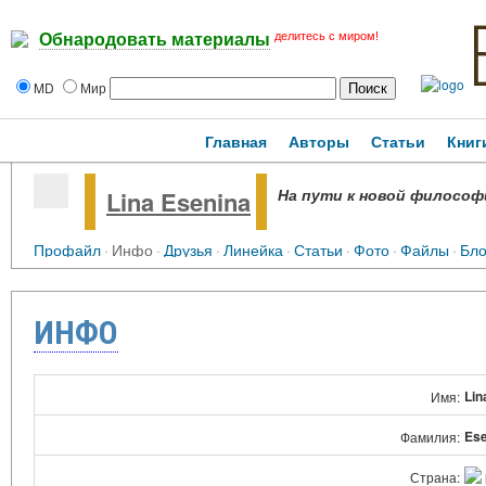
делитесь с миром!
Обнародовать материалы
MD
Мир
Главная
Авторы
Статьи
Книг
На пути к новой философи
Lina Esenina
Профайл
·
Инфо
·
Друзья
·
Линейка
·
Статьи
·
Фото
·
Файлы
·
Бло
ИНФО
Lin
Имя:
Ese
Фамилия:
Страна: