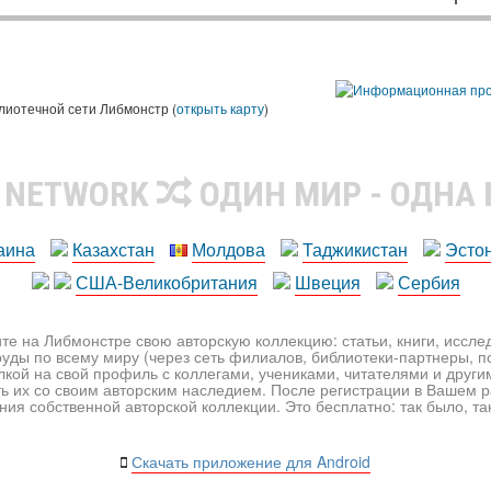
лиотечной сети Либмонстр (
открыть карту
)
R NETWORK
ОДИН МИР - ОДНА
аина
Казахстан
Молдова
Таджикистан
Эсто
США-Великобритания
Швеция
Сербия
те на Либмонстре свою авторскую коллекцию: статьи, книги, иссл
уды по всему миру (через сеть филиалов, библиотеки-партнеры, по
лкой на свой профиль с коллегами, учениками, читателями и друг
ь их со своим авторским наследием. После регистрации в Вашем 
ия собственной авторской коллекции. Это бесплатно: так было, так 
Скачать приложение для Android