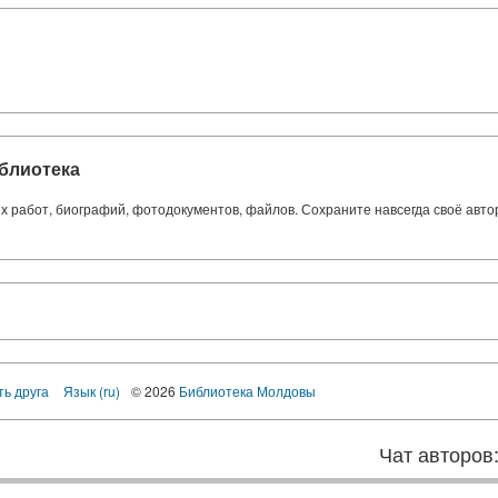
блиотека
ких работ, биографий, фотодокументов, файлов. Сохраните навсегда своё авт
ть друга
Язык (ru)
© 2026
Библиотека Молдовы
Чат авторов