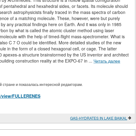
y Archimedes. This structure is a hollow spatial configuration
of pentahedral and hexahedral sides, or facets. Its molecule should
earch astrophysicists finally traced in the mass spectra of carbon
tence of a matching molecule. These, however, were but purely
by any practical findings here on Earth. And it was only in 1985
rbon by what is called the atomic cluster method using laser
O molecule with the help of timed-flight mass-spectrometer. What is
lso C 7 O could be identified. More detailed studies of the new
e in the form of a closed hexagonal cell, or cage. The latter
0 apexes-a structure brainstormed by the US inventor and architect
uilding construction reality at the EXPO-67 in ...
Читать далее
 стране и показалась интересной редакторам.
les/view/FULLERENES
GAS-HYDRATES IN LAKE BAIKAL