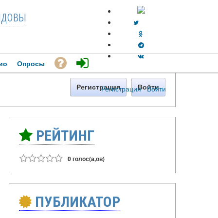
довы
ио
Опросы
Регистрация
Войти
Регистрация
·
Войти
РЕЙТИНГ
0 голос(а,ов)
ПУБЛИКАТОР