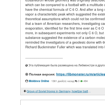
icosahedron whose geometry was originally described b
which can be compared to a football with a multitude 
have the chemical formula of C 6 O. And after a long s
vapor a characteristic peak which suggested the exis
theoretical assumptions which could not be confirmed 
that a team of American researchers, investigating ca
evaporation, identified for the first time ever as C 6 
more, in subsequent experiments not only C 6 O, but a
substance suggested the existence of a carbon molecul
reminded the investigators of a geodesic dome with 6
Richard Buckminster Fuller which was translated into b
____________________
Эта публикация была размещена на Либмонстре в другой
Полная версия:
https://libmonster.ru/m/artic
Moldova Online
·
1361 дней(я) назад
0
494
Group of Soviet troops in Germany, howitzer battery. и