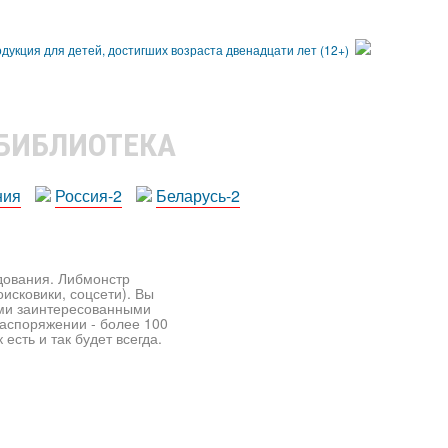
 БИБЛИОТЕКА
ния
Россия-2
Беларусь-2
едования. Либмонстр
исковики, соцсети). Вы
ими заинтересованными
распоряжении - более 100
есть и так будет всегда.