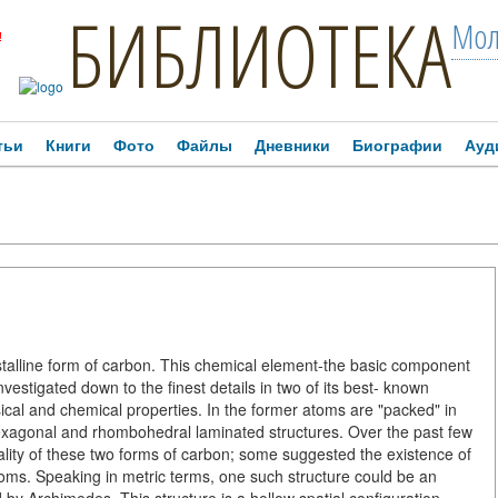
БИБЛИОТЕКА
Мол
!
тьи
Книги
Фото
Файлы
Дневники
Биографии
Ауд
stalline form of carbon. This chemical element-the basic component
nvestigated down to the finest details in two of its best- known
ical and chemical properties. In the former atoms are "packed" in
n hexagonal and rhombohedral laminated structures. Over the past few
ality of these two forms of carbon; some suggested the existence of
atoms. Speaking in metric terms, one such structure could be an