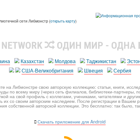
лиотечной сети Либмонстр (
открыть карту
)
R NETWORK
ОДИН МИР - ОДНА
аина
Казахстан
Молдова
Таджикистан
Эсто
США-Великобритания
Швеция
Сербия
те на Либмонстре свою авторскую коллекцию: статьи, книги, иссл
уды по всему миру (через сеть филиалов, библиотеки-партнеры, по
лкой на свой профиль с коллегами, учениками, читателями и друг
ь их со своим авторским наследием. После регистрации в Вашем 
ия собственной авторской коллекции. Это бесплатно: так было, так 
Скачать приложение для Android