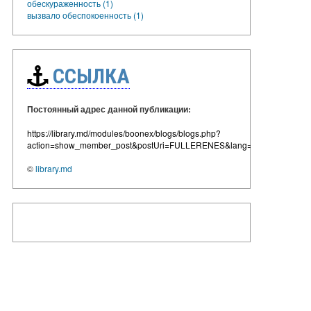
обескураженность (1)
вызвало обеспокоенность (1)
ССЫЛКА
Постоянный адрес данной публикации:
https://library.md/modules/boonex/blogs/blogs.php?
action=show_member_post&postUri=FULLERENES&lang=ru
©
library.md