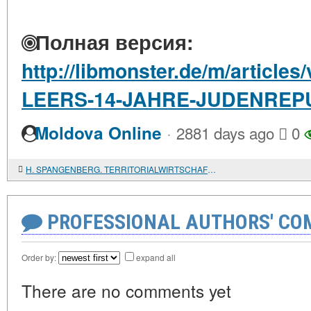
Полная версия:
http://libmonster.de/m/articl
LEERS-14-JAHRE-JUDENREP
·
Moldova Online
2881 days ago
0
H. SPANGENBERG. TERRITORIALWIRTSCHAFT UND STADTWIRTSCHAFT
PROFESSIONAL AUTHORS' CO
Order by:
expand all
There are no comments yet