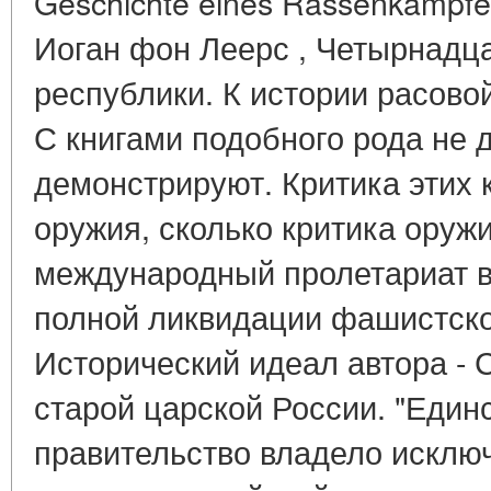
Geschichte eines Rassenkampfes
Иоган фон Леерс , Четырнадца
республики. К истории расовой б
С книгами подобного рода не д
демонстрируют. Критика этих к
оружия, сколько критика оруж
международный пролетариат ве
полной ликвидации фашистског
Исторический идеал автора - 
старой царской России. "Един
правительство владело исклю