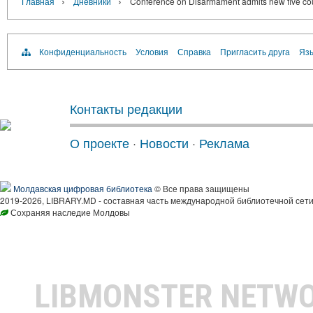
›
›
Главная
Дневники
Conference on Disarmament admits new five co
Конфиденциальность
Условия
Справка
Пригласить друга
Язы
Контакты редакции
О проекте
·
Новости
·
Реклама
Молдавская цифровая библиотека
© Все права защищены
2019-2026, LIBRARY.MD - составная часть международной библиотечной сети
Сохраняя наследие Молдовы
LIBMONSTER NETW