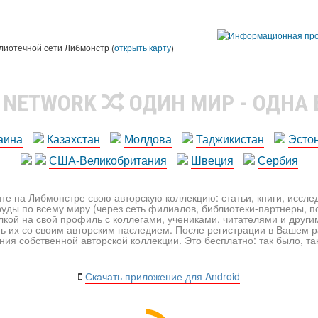
лиотечной сети Либмонстр (
открыть карту
)
R NETWORK
ОДИН МИР - ОДНА
аина
Казахстан
Молдова
Таджикистан
Эсто
США-Великобритания
Швеция
Сербия
те на Либмонстре свою авторскую коллекцию: статьи, книги, иссл
уды по всему миру (через сеть филиалов, библиотеки-партнеры, по
лкой на свой профиль с коллегами, учениками, читателями и друг
ь их со своим авторским наследием. После регистрации в Вашем 
ия собственной авторской коллекции. Это бесплатно: так было, так 
Скачать приложение для Android