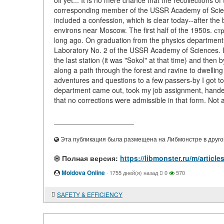
off yet... It is no mere chance that the recollections
corresponding member of the USSR Academy of Scienc
included a confession, which is clear today--after the 
environs near Moscow. The first half of the 1950s. ст
long ago. On graduation from the physics department 
Laboratory No. 2 of the USSR Academy of Sciences. I h
the last station (it was "Sokol" at that time) and the
along a path through the forest and ravine to dwelling
adventures and questions to a few passers-by I got to
department came out, took my job assignment, handed
that no corrections were admissible in that form. Not a
____________________
Эта публикация была размещена на Либмонстре в другой
Полная версия:
https://libmonster.ru/m/art
Moldova Online
·
1755 дней(я) назад
0
570
SAFETY & EFFICIENCY