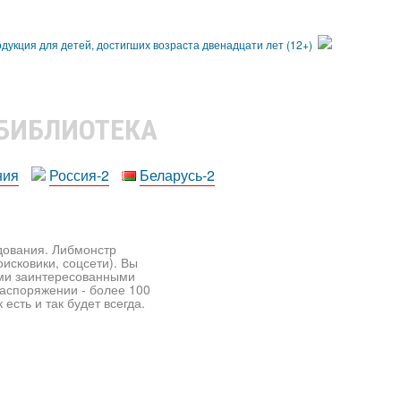
 БИБЛИОТЕКА
ния
Россия-2
Беларусь-2
едования. Либмонстр
исковики, соцсети). Вы
ими заинтересованными
распоряжении - более 100
есть и так будет всегда.