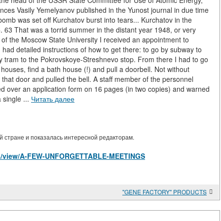
 of the head of the USSR State Committee for Use of Atomic Energy,
es Vasily Yemelyanov published in the Yunost journal in due time
bomb was set off Kurchatov burst into tears... Kurchatov in the
р. 63 That was a torrid summer in the distant year 1948, or very
of the Moscow State University I received an appointment to
ad detailed instructions of how to get there: to go by subway to
n by tram to the Pokrovskoye-Streshnevo stop. From there I had to go
 houses, find a bath house (!) and pull a doorbell. Not without
 that door and pulled the bell. A staff member of the personnel
 over an application form on 16 pages (in two copies) and warned
 single ...
Читать далее
 стране и показалась интересной редакторам.
icles/view/A-FEW-UNFORGETTABLE-MEETINGS
"GENE FACTORY" PRODUCTS