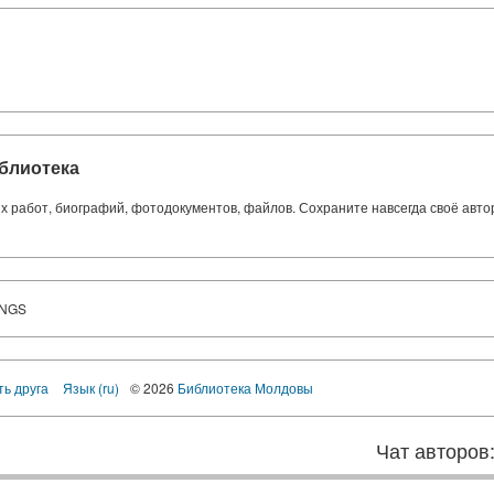
блиотека
ких работ, биографий, фотодокументов, файлов. Сохраните навсегда своё авт
INGS
ть друга
Язык (ru)
© 2026
Библиотека Молдовы
Чат авторов