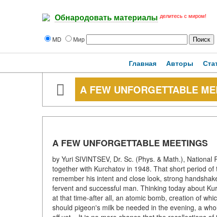
делитесь с миром!
Обнародовать материалы
MD
Мир
Главная
Авторы
Ста
A FEW UNFORGETTABLE ME
A FEW UNFORGETTABLE MEETINGS
by Yuri SIVINTSEV, Dr. Sc. (Phys. & Math.), National
together with Kurchatov in 1948. That short period of tim
remember his intent and close look, strong handshake,
fervent and successful man. Thinking today about Kurc
at that time-after all, an atomic bomb, creation of which
should pigeon's milk be needed in the evening, a whol