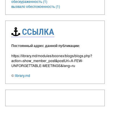
обескураженность (1)
вызвало обеспокоенность (1)
ССЫЛКА
Постоянный адрес данной публикации:
https://library.md/modules/boonex/blogs/blogs.php?
action=show_member_post&postUri=A-FEW-
UNFORGETTABLE-MEETINGS&lang=ru
©
library.md