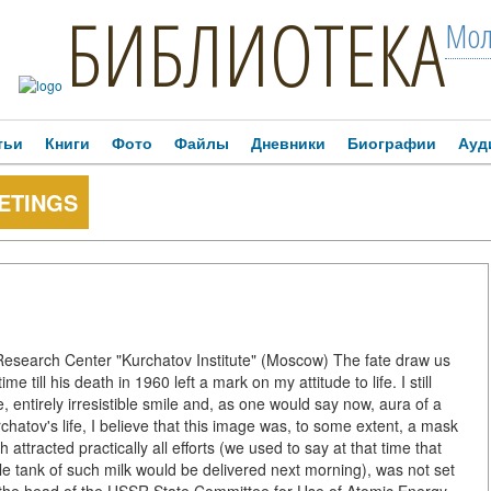
БИБЛИОТЕКА
Мол
тьи
Книги
Фото
Файлы
Дневники
Биографии
Ауд
ETINGS
 Research Center "Kurchatov Institute" (Moscow) The fate draw us
e till his death in 1960 left a mark on my attitude to life. I still
 entirely irresistible smile and, as one would say now, aura of a
hatov's life, I believe that this image was, to some extent, a mask
 attracted practically all efforts (we used to say at that time that
e tank of such milk would be delivered next morning), was not set