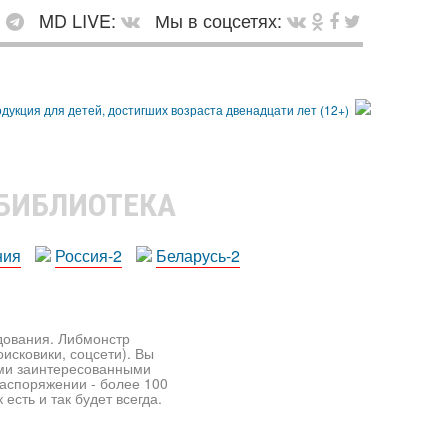
:
MD LIVE:
Мы в соцсетях:
 БИБЛИОТЕКА
ния
Россия-2
Беларусь-2
едования. Либмонстр
исковики, соцсети). Вы
ими заинтересованными
распоряжении - более 100
есть и так будет всегда.