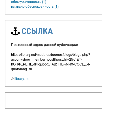
обескураженность (1)
вызвало обеспокоенность (1)
ССЫЛКА
Постоянный адрес данной публикации:
https://library.md/modules/boonex/blogs/blogs.php?
action=show_member_post&postUri=25-ЛЕТ-
КОНФЕРЕНЦИИ-quot-СЛАВЯНЕ-И-ИХ-СОСЕДИ-
quot&lang=ru
©
library.md