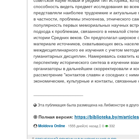
советской науке новый и редкий тип историка, кот
способность видеть предмет исследования во всем
представляли наиболее трудоемкие и актуальные 
в частности, проблемы этногенеза, этнического с
популярность первых мемориальных научных встре
подхода к проблемам, связанного в немалой степе
истории Средних веков. Он предполагал широкое 
материале источников, охватывающих весь населе
междисциплинарного ее изучения с учетом методик
гуманитарных дисциплин. Намереваясь охватить к
перспективу исторического синтеза в изучении вза
организаторы в дальнейшем скорректировали и ко
рассмотрение "контактов славян и соседних с ним
экономические, культурные и контакты, связанные с
____________________
Эта публикация была размещена на Либмонстре в другой
Полная версия:
https://biblioteka.by/m/ar
Moldova Online
·
1555 дней(я) назад
0
332