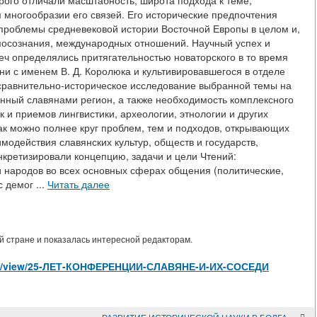
орого отличали масштабность, широта подхода к теме,
 многообразии его связей. Его исторические предпочтения
проблемы средневековой истории Восточной Европы в целом и,
амосознания, международных отношений. Научный успех и
ч определялись притягательностью новаторского в то время
ни с именем В. Д. Королюка и культивировавшегося в отделе
сравнительно-историческое исследование выбранной темы на
нный славянами регион, а также необходимость комплексного
 и приемов лингвистики, археологии, этнологии и других
ак можно полнее круг проблем, тем и подходов, открывающих
имодействия славянских культур, обществ и государств,
нкретизировали концепцию, задачи и цели Чтений:
и народов во всех основных сферах общения (политические,
 демог ...
Читать далее
 стране и показалась интересной редакторам.
ticles/view/25-ЛЕТ-КОНФЕРЕНЦИИ-СЛАВЯНЕ-И-ИХ-СОСЕДИ