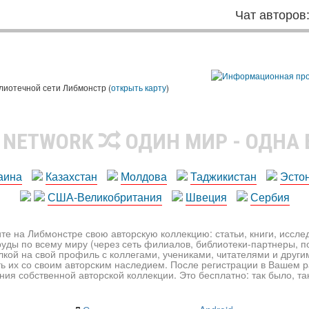
Чат авторов
лиотечной сети Либмонстр (
открыть карту
)
R NETWORK
ОДИН МИР - ОДНА
аина
Казахстан
Молдова
Таджикистан
Эсто
США-Великобритания
Швеция
Сербия
те на Либмонстре свою авторскую коллекцию: статьи, книги, иссл
уды по всему миру (через сеть филиалов, библиотеки-партнеры, по
лкой на свой профиль с коллегами, учениками, читателями и друг
ь их со своим авторским наследием. После регистрации в Вашем 
ия собственной авторской коллекции. Это бесплатно: так было, так 