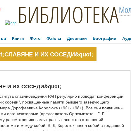
БИБЛИОТЕКА
Мол
!
тьи
Книги
Фото
Файлы
Дневники
Биографии
Ауд
t;СЛАВЯНЕ И ИХ СОСЕДИ&quot;
НЕ И ИХ СОСЕДИ&quot;
Института славяноведения РАН регулярно проводит конференции
 их соседи", посвященные памяти бывшего заведующего
имира Дорофеевича Королюка (1921- 1981). Все они подчинены
ми организаторами (председатель Оргкомитета - Г. Г.
скому рассмотрению самых разных аспектов отношений
остями и между собой. В. Д. Королюк являл собой в тогдашней