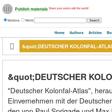
Share your works with the world!
Publish materials
Moldova
World
Home
Authors
Articles
Bo
&quot;DEUTSCHER KOLONFAL-ATLAS
&quot;DEUTSCHER KOLO
"Deutscher Kolonfal-Atlas", her
Einvernehmen mit der Deutschen 
den von Paul Sprigade und Max 