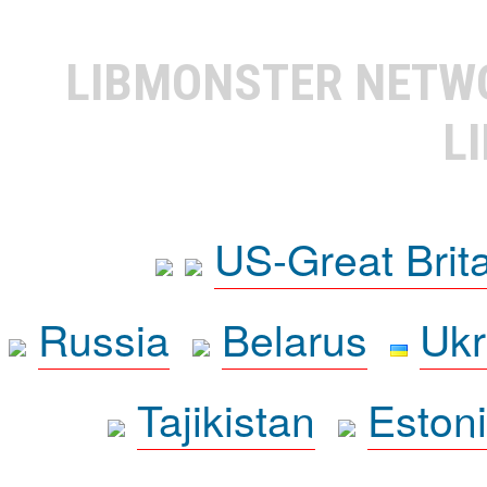
LIBMONSTER NET
L
US-Great Brit
Russia
Belarus
Ukr
Tajikistan
Eston