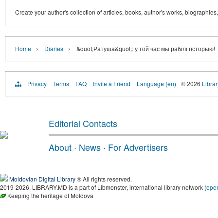
Create your author's collection of articles, books, author's works, biographies
›
›
Home
Diaries
&quot;Ратуша&quot;: у той час мы рабілі гісторыю!
Privacy
Terms
FAQ
Invite a Friend
Language (en)
© 2026
Libra
Editorial Contacts
About
·
News
·
For Advertisers
Moldovian Digital Library
® All rights reserved.
2019-2026, LIBRARY.MD is a part of Libmonster, international library network (
ope
Keeping the heritage of Moldova