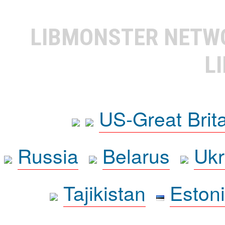
LIBMONSTER NET
L
US-Great Brit
Russia
Belarus
Ukr
Tajikistan
Eston