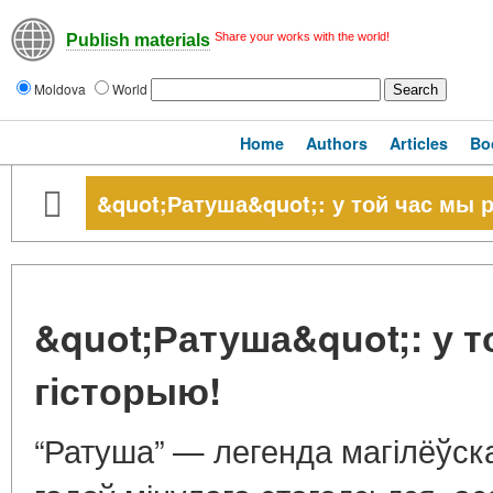
Share your works with the world!
Publish materials
Moldova
World
Home
Authors
Articles
Bo
&quot;Ратуша&quot;: у той час мы р
&quot;Ратуша&quot;: у т
гісторыю!
“Ратуша” — легенда магілёўска