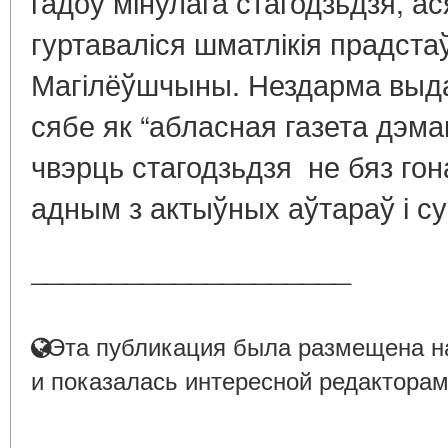
гадоў мінулага стагодзьдзя, ас
гуртаваліся шматлікія прадста
Магілёўшчыны. Нездарма выд
сябе як “абласная газета дэма
чвэрць стагодзьдзя не бяз гон
адным з актыўных аўтараў і су
____________________
Эта публикация была размещена на
и показалась интересной редакторам