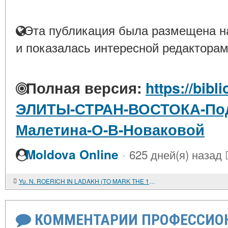
Эта публикация была размещена на
и показалась интересной редакторам
Полная версия:
https://bibl
ЭЛИТЫ-СТРАН-ВОСТОКА-Под-
Малетина-О-В-Новаковой
·
Moldova Online
625 дней(я) назад
Yu. N. ROERICH IN LADAKH (TO MARK THE 110TH ANNIVERSARY OF YU. N. ROERICH'S BIRTH)
КОММЕНТАРИИ ПРОФЕССИОН