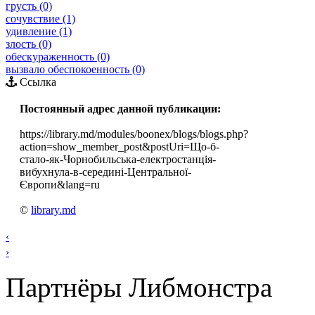
грусть (0)
сочувствие (1)
удивление (1)
злость (0)
обескураженность (0)
вызвало обеспокоенность (0)
Ссылка
Постоянный адрес данной публикации:
https://library.md/modules/boonex/blogs/blogs.php?
action=show_member_post&postUri=Що-б-
стало-як-Чорнобильська-електростанція-
вибухнула-в-середині-Центральної-
Європи&lang=ru
©
library.md
‹
›
Партнёры Либмонстра