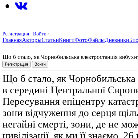
Регистрация
·
Войти
·
Главная
Авторы
Статьи
Книги
Фото
Файлы
Дневники
Би
Що б стало, як Чорнобильська електростанція вибухн
Регистрация
Войти
Що б стало, як Чорнобильська
в середині Центральної Європ
Пересування епіцентру катас
зони відчуження до серця щіл
негайні смерті, зони, де не мо
цивілізації, як ми її знаємо. 26