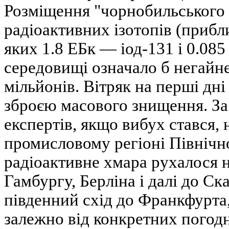
Розміщення "чорнобильського 
радіоактивних ізотопів (прибл
яких 1.8 ЕБк — іод-131 і 0.085
середовищі означало б негайн
мільйонів. Вітряк на перші дні
зброєю масового знищення. З
експертів, якщо вибух стався, 
промисловому регіоні Північн
радіоактивне хмара рухалося н
Гамбургу, Берліна і далі до Ск
південний схід до Франкфурта
залежно від конкретних погодн