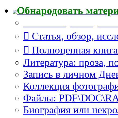
Обнародовать матер
Что Вы публикуете?
Статья, обзор, исс
Полноценная книга
Литература: проза, п
Запись в личном Дне
Коллекция фотограф
Файлы: PDF\DOC\RAR
Биография или некро