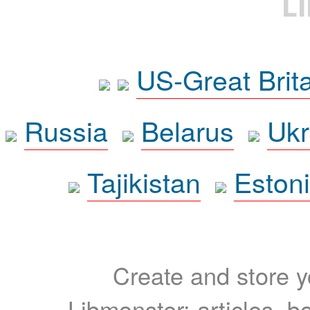
L
US-Great Brit
Russia
Belarus
Ukr
Tajikistan
Eston
Create and store yo
Libmonster: articles, b