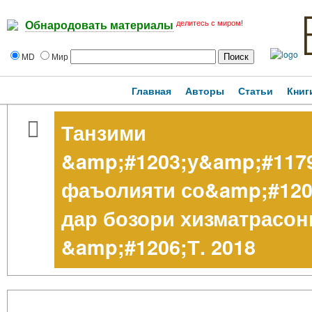
делитесь с миром!
Обнародовать материалы
MD
Мир
Главная
Авторы
Статьи
Книг
Танзими
&amp;#1203;у&amp;#117
фаъолияти со&amp;#120
дар бозори хизматрасон
&amp;#1206;Т. 2018