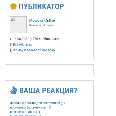
ПУБЛИКАТОР
Moldova Online
Кишинев, Молдова
14.06.2021 (1879 дней(я) назад)
Всё обо всём
íàó÷íàÿ ïóáëèêàöèÿ
,
ðåôåðàò
ВАША РЕАКЦИЯ?
довольно сложно для восприятия (1)
посмеялся (посмеялась) (1)
со всем согласен (1)
меня вдохновило! (1)