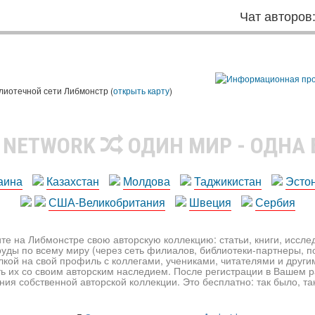
Чат авторов
лиотечной сети Либмонстр (
открыть карту
)
R NETWORK
ОДИН МИР - ОДНА
аина
Казахстан
Молдова
Таджикистан
Эсто
США-Великобритания
Швеция
Сербия
те на Либмонстре свою авторскую коллекцию: статьи, книги, иссл
уды по всему миру (через сеть филиалов, библиотеки-партнеры, по
лкой на свой профиль с коллегами, учениками, читателями и друг
ь их со своим авторским наследием. После регистрации в Вашем 
ия собственной авторской коллекции. Это бесплатно: так было, так 