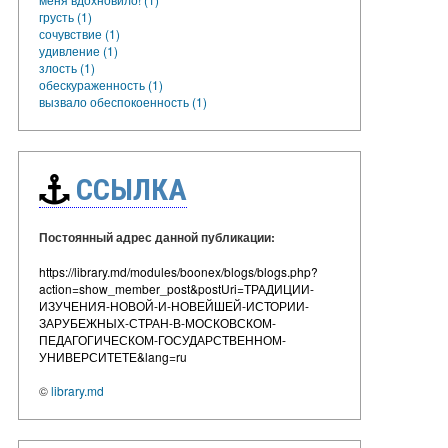
грусть (1)
сочувствие (1)
удивление (1)
злость (1)
обескураженность (1)
вызвало обеспокоенность (1)
ССЫЛКА
Постоянный адрес данной публикации:
https://library.md/modules/boonex/blogs/blogs.php?
action=show_member_post&postUri=ТРАДИЦИИ-
ИЗУЧЕНИЯ-НОВОЙ-И-НОВЕЙШЕЙ-ИСТОРИИ-
ЗАРУБЕЖНЫХ-СТРАН-В-МОСКОВСКОМ-
ПЕДАГОГИЧЕСКОМ-ГОСУДАРСТВЕННОМ-
УНИВЕРСИТЕТЕ&lang=ru
©
library.md