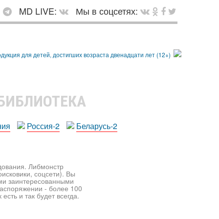
:
MD LIVE:
Мы в соцсетях:
 БИБЛИОТЕКА
ния
Россия-2
Беларусь-2
едования. Либмонстр
исковики, соцсети). Вы
ими заинтересованными
распоряжении - более 100
есть и так будет всегда.