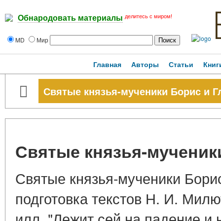
делитесь с миром!
Обнародовать материалы
MD
Мир
Главная
Авторы
Статьи
Книг
Святые князья-мученики Борис и Г
Святые князья-мученики
Святые князья-мученики Борис
подготовка текстов Н. И. Милют
илл. "Лежит сей на падение и 