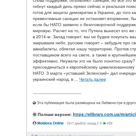
слова поддержки, объявляют санкции, но все это 
гибнут каждый день прямо сейчас и реальная помо
готов для защиты демократии в Украине, до того к
превентивные санкции не остановят вторжение, бы
если бы НАТО заявило о безоговорочной поддержке
мировую. Расчет на то, что Путина вынесет его же 
в 2014-м. Запад говорит: мы не будем покупать ваш
закрываем небо, русские говорят – забудьте про с
авиабилеты, облетая нашу территорию. Против стр
поставщиком всего на свете, а также и крупнейши
эффективно. Неужели это не было понятно сразу
присоединиться к европейскому цивилизованному м
НАТО. 3 марта «уставший Зеленский» дал очередн
украинский народ, в ...
Читать далее
____________________
Эта публикация была размещена на Либмонстре в другой
Полная версия:
https://elibrary.com.ua/m/ar
Moldova Online
·
1617 дней(я) назад
0
433