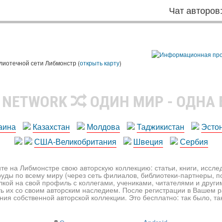
Чат авторов
лиотечной сети Либмонстр (
открыть карту
)
R NETWORK
ОДИН МИР - ОДНА
аина
Казахстан
Молдова
Таджикистан
Эсто
США-Великобритания
Швеция
Сербия
те на Либмонстре свою авторскую коллекцию: статьи, книги, иссл
уды по всему миру (через сеть филиалов, библиотеки-партнеры, по
лкой на свой профиль с коллегами, учениками, читателями и друг
ь их со своим авторским наследием. После регистрации в Вашем 
ия собственной авторской коллекции. Это бесплатно: так было, так 