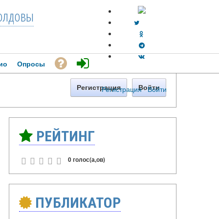
лдовы
ио
Опросы
Регистрация
Войти
Регистрация
·
Войти
РЕЙТИНГ
0 голос(а,ов)
ПУБЛИКАТОР