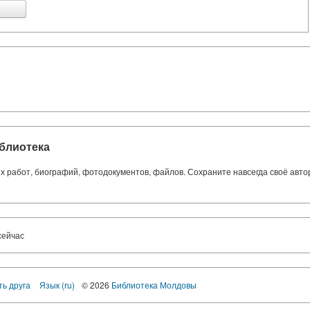
блиотека
ких работ, биографий, фотодокументов, файлов. Сохраните навсегда своё авт
сейчас
ть друга
Язык (ru)
© 2026
Библиотека Молдовы