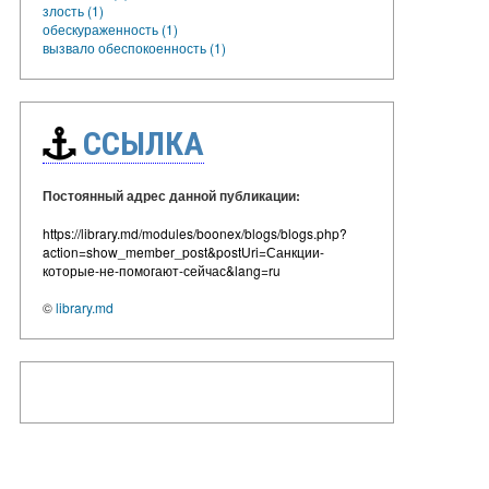
злость (1)
обескураженность (1)
вызвало обеспокоенность (1)
ССЫЛКА
Постоянный адрес данной публикации:
https://library.md/modules/boonex/blogs/blogs.php?
action=show_member_post&postUri=Санкции-
которые-не-помогают-сейчас&lang=ru
©
library.md