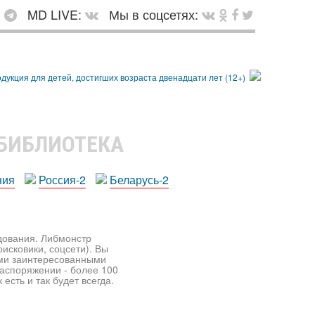
:
MD LIVE:
Мы в соцсетях:
 БИБЛИОТЕКА
ния
Россия-2
Беларусь-2
едования. Либмонстр
исковики, соцсети). Вы
ими заинтересованными
распоряжении - более 100
есть и так будет всегда.