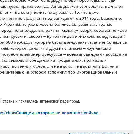
меры, которые может быть дадут плоды через годы, а люди
щь нужна прямо сейчас. Запад должен был решить, на что он
ак танки начали утюжить нашу землю. То, что даже
ло понятно сразу, они под санкциями с 2014 года. Возможно,
 Украины, то уже в России боялись бы развязать третью
народ, не оправдался, рейтинг скаканул вверх, собственно как и
 газ, русские говорят – ну топите дома кизяком, запад говорит:
вои 500 аэрбасов, которые были арендованы, платите больше за
аны, которая граничит и дружит с Китаем – крупнейшим
м потребителем энергоресурсов – воевать санкциями вообще не
? Нас заманили обещаниями процветания, пригласили
иру, поманили к себе… и не взяли. Не взяли ни в ЕС, ни в
ое интервью, в котором вспомнил про многонациональный
 стране и показалась интересной редакторам.
ticles/view/Санкции-которые-не-помогают-сейчас