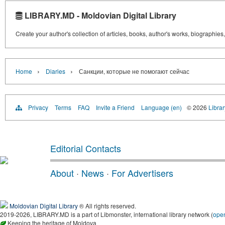
LIBRARY.MD - Moldovian Digital Library
Create your author's collection of articles, books, author's works, biographies
›
›
Home
Diaries
Санкции, которые не помогают сейчас
Privacy
Terms
FAQ
Invite a Friend
Language (en)
© 2026
Libra
Editorial Contacts
About
·
News
·
For Advertisers
Moldovian Digital Library
® All rights reserved.
2019-2026, LIBRARY.MD is a part of Libmonster, international library network (
ope
Keeping the heritage of Moldova