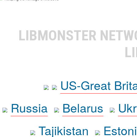
LIBMONSTER NET
L
US-Great Brit
Russia
Belarus
Ukr
Tajikistan
Eston