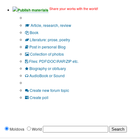
Share your works with the world!
Publish materials
Publication type?
Article, research, review
Book
Literature: prose, poetry
Post in personal Blog
Collection of photos
Files: PDF\DOC\RAR\ZIP etc.
Biography or obituary
AudioBook or Sound
Additional options:
Create new forum topic
Create poll
Moldova
World