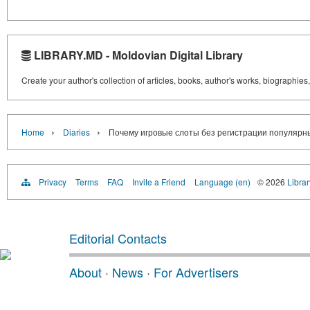
LIBRARY.MD - Moldovian Digital Library
Create your author's collection of articles, books, author's works, biographies
›
›
Home
Diaries
Почему игровые слоты без регистрации популярн
Privacy
Terms
FAQ
Invite a Friend
Language (en)
© 2026
Libra
Editorial Contacts
About
·
News
·
For Advertisers