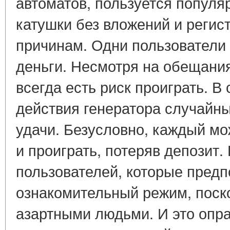
автоматов, пользуется попул
катушки без вложений и регис
причинам. Одни пользователи
деньги. Несмотря на обещани
всегда есть риск проиграть. В 
действия генератора случайны
удачи. Безусловно, каждый мо
и проиграть, потеряв депозит.
пользователей, которые пред
ознакомительный режим, поск
азартными людьми. И это опр