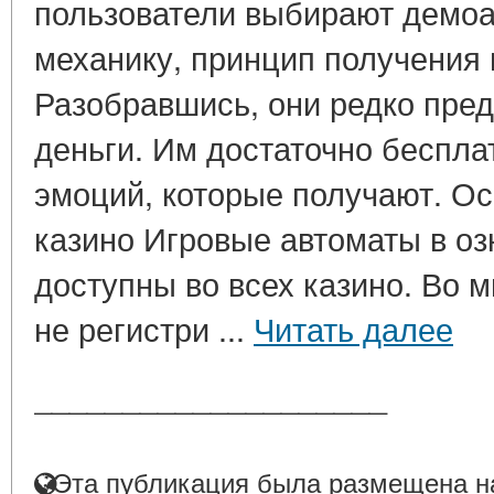
пользователи выбирают демоа
механику, принцип получения
Разобравшись, они редко пред
деньги. Им достаточно беспла
эмоций, которые получают. О
казино Игровые автоматы в о
доступны во всех казино. Во 
не регистри ...
Читать далее
____________________
Эта публикация была размещена на