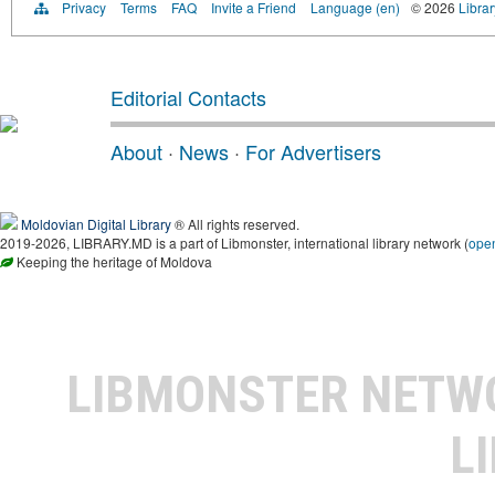
Privacy
Terms
FAQ
Invite a Friend
Language (en)
© 2026
Libra
Editorial Contacts
About
·
News
·
For Advertisers
Moldovian Digital Library
® All rights reserved.
2019-2026, LIBRARY.MD is a part of Libmonster, international library network (
ope
Keeping the heritage of Moldova
LIBMONSTER NET
L