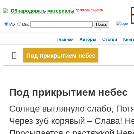
делитесь с миром!
Обнародовать материалы
MD
Мир
Главная
Авторы
Статьи
Книг
Под прикрытием небес
Под прикрытием небес
Солнце выглянуло слабо, Потя
Через зуб корявый – Слава! 
Просыпается с растяжкой Нев