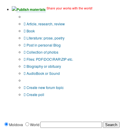
Share your works with the world!
Publish materials
Publication type?
Article, research, review
Book
Literature: prose, poetry
Post in personal Blog
Collection of photos
Files: PDF\DOC\RAR\ZIP etc.
Biography or obituary
AudioBook or Sound
Additional options:
Create new forum topic
Create poll
Moldova
World