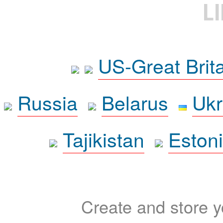
L
US-Great Brit
Russia
Belarus
Ukr
Tajikistan
Eston
Create and store yo