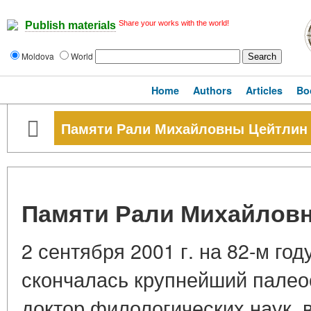
Share your works with the world!
Publish materials
Moldova
World
Home
Authors
Articles
Bo
Памяти Рали Михайловны Цейтлин
Памяти Рали Михайлов
2 сентября 2001 г. на 82-м го
скончалась крупнейший палео
доктор филологических наук,