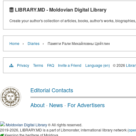
LIBRARY.MD - Moldovian Digital Library
Create your author's collection of articles, books, author's works, biographies
›
›
Home
Diaries
Памяти Рали Михайловны Цейтлин
Privacy
Terms
FAQ
Invite a Friend
Language (en)
© 2026
Libra
Editorial Contacts
About
·
News
·
For Advertisers
Moldovian Digital Library
® All rights reserved.
2019-2026, LIBRARY.MD is a part of Libmonster, international library network (
ope
Keeping the heritage of Moldova