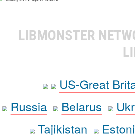
LIBMONSTER NET
L
US-Great Brit
Russia
Belarus
Ukr
Tajikistan
Eston