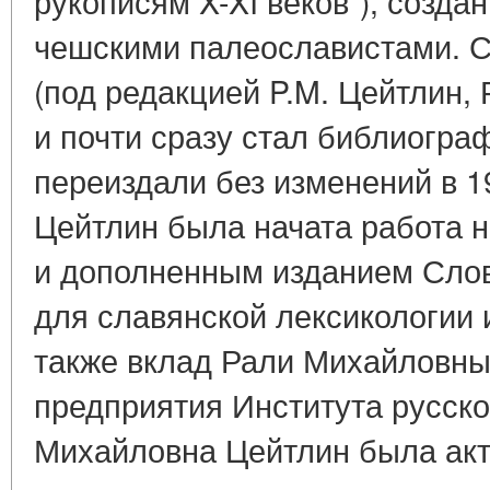
рукописям X-XI веков"), созда
чешскими палеославистами. С
(под редакцией P.M. Цейтлин, 
и почти сразу стал библиогра
переиздали без изменений в 19
Цейтлин была начата работа 
и дополненным изданием Слов
для славянской лексикологии 
также вклад Рали Михайловны
предприятия Института русско
Михайловна Цейтлин была акт