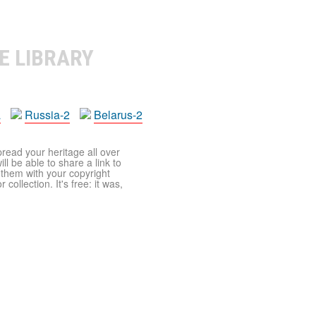
E LIBRARY
a
Russia-2
Belarus-2
pread your heritage all over
ll be able to share a link to
t them with your copyright
ollection. It's free: it was,