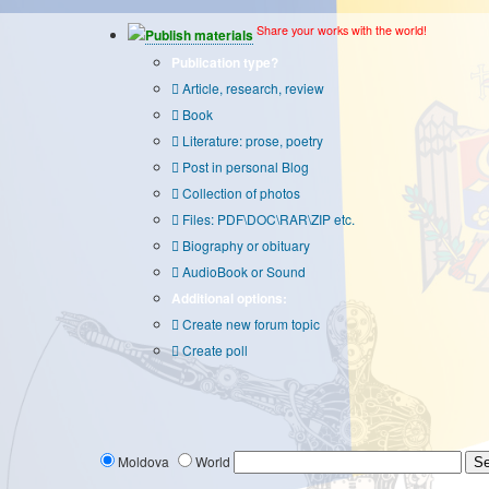
Share your works with the world!
Publish materials
Publication type?
Article, research, review
Book
Literature: prose, poetry
Post in personal Blog
Collection of photos
Files: PDF\DOC\RAR\ZIP etc.
Biography or obituary
AudioBook or Sound
Additional options:
Create new forum topic
Create poll
Moldova
World