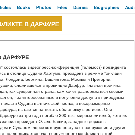
ticles
Books
Photos
Files
Diaries
Biographies
Audi
ФЛИКТЕ В ДАРФУРЕ
В ДАРФУРЕ
" состоялась видеопресс-конференция (телемост) президента
ь в столице Судана Хартуме, президент в режиме "он-лайн"
а, Лондона, Берлина, Вашингтона, Москвы и Претории.
туации, сложившейся в провинции Дарфур. Главная причина
удан, как суверенная страна, сам хочет распоряжаться своими
ал он, - заинтересованные в получении доступа к природным
т власти Судана в этнической чистке, в несоразмерных
арфура, пытаются нагнетать обстановку в регионе. Они
Дарфуре за три года погибло 200 тыс. мирных жителей, хотя их
ак заявил президент О. аль-Башир, западные державы
дом и Суданом, через которую поступают вооружение и другие
те поддерживается очаг вооруженного конфликта в этой