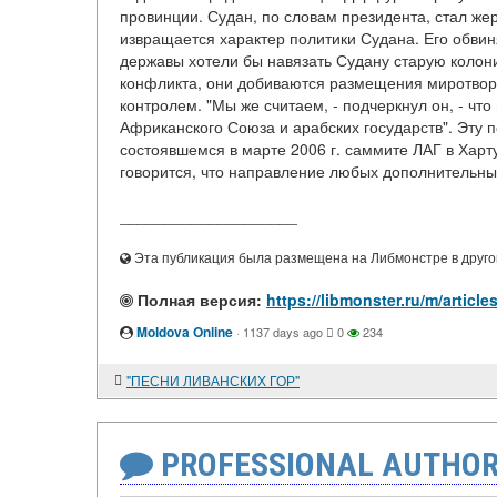
провинции. Судан, по словам президента, стал ж
извращается характер политики Судана. Его обви
державы хотели бы навязать Судану старую коло
конфликта, они добиваются размещения миротвор
контролем. "Мы же считаем, - подчеркнул он, - чт
Африканского Союза и арабских государств". Эту 
состоявшемся в марте 2006 г. саммите ЛАГ в Харт
говорится, что направление любых дополнительных
____________________
Эта публикация была размещена на Либмонстре в другой
Полная версия:
https://libmonster.ru/m/ar
Moldova Online
·
1137 days ago
0
234
"ПЕСНИ ЛИВАНСКИХ ГОР"
PROFESSIONAL AUTHOR