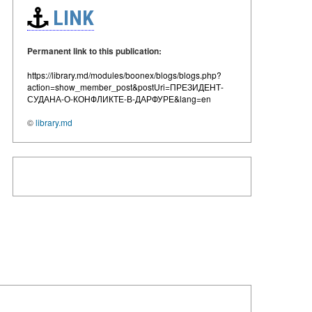
LINK
Permanent link to this publication:
https://library.md/modules/boonex/blogs/blogs.php?
action=show_member_post&postUri=ПРЕЗИДЕНТ-
СУДАНА-О-КОНФЛИКТЕ-В-ДАРФУРЕ&lang=en
©
library.md