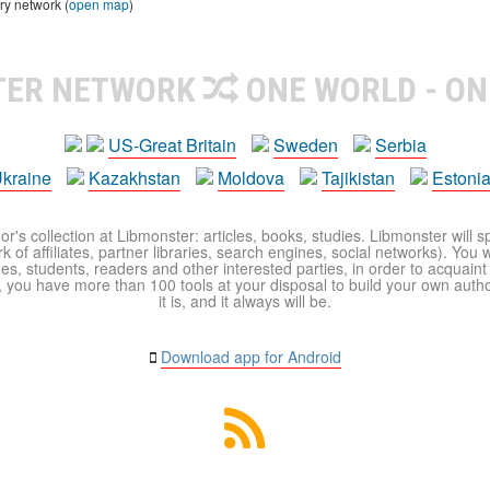
ry network (
open map
)
TER NETWORK
ONE WORLD - ON
US-Great Britain
Sweden
Serbia
kraine
Kazakhstan
Moldova
Tajikistan
Estoni
r's collection at Libmonster: articles, books, studies. Libmonster will s
 of affiliates, partner libraries, search engines, social networks). You wi
ues, students, readers and other interested parties, in order to acquain
 you have more than 100 tools at your disposal to build your own author c
it is, and it always will be.
Download app for Android