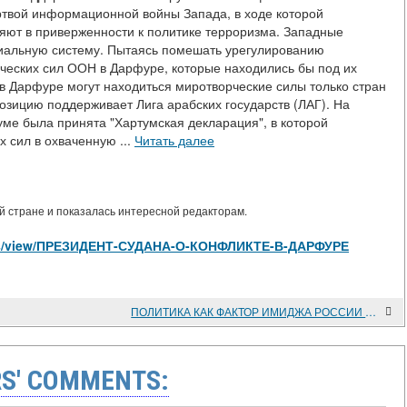
ертвой информационной войны Запада, в ходе которой
няют в приверженности к политике терроризма. Западные
ниальную систему. Пытаясь помешать урегулированию
ческих сил ООН в Дарфуре, которые находились бы под их
о в Дарфуре могут находиться миротворческие силы только стран
позицию поддерживает Лига арабских государств (ЛАГ). На
уме была принята "Хартумская декларация", в которой
 сил в охваченную ...
Читать далее
 стране и показалась интересной редакторам.
ticles/view/ПРЕЗИДЕНТ-СУДАНА-О-КОНФЛИКТЕ-В-ДАРФУРЕ
ПОЛИТИКА КАК ФАКТОР ИМИДЖА РОССИИ В АФРИКЕ
S' COMMENTS: