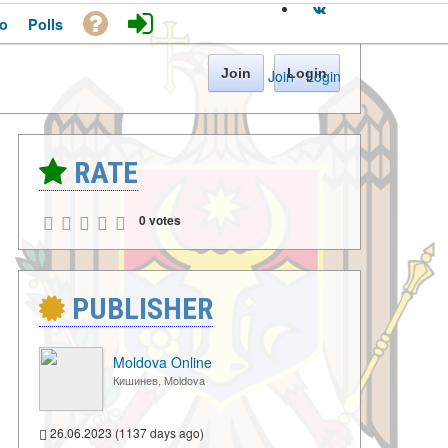
o
Polls
Join
Login
Join
·
Login
RATE
0 votes
PUBLISHER
Moldova Online
Кишинев, Moldova
26.06.2023 (1137 days ago)