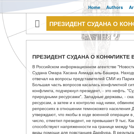
Home
Authors
Ar
ПРЕЗИДЕНТ СУДАНА О КОН
ПРЕЗИДЕНТ СУДАНА О КОНФЛИКТЕ 
В Российском информационном агентстве "Новости
Судана Омара Хасана Ахмада аль-Башира. Находяс
отвечал на вопросы представителей СМИ из Париж
Большая часть вопросов касалась конфликтной си
конфликта, подчеркнул президент, - это нефть. "С
природными ресурсами". Западные державы, - сказ
ресурсам, а затем и к контролю над ними, обвиняю
репрессиях в отношении темнокожего населения Д
утверждают, что якобы в ходе военной операции в 
число, отметил президент, не превышает 9 тыс. К
способствуют напряженности на границе между Ча
виды помощи для повстанцев Дарфура. В результа