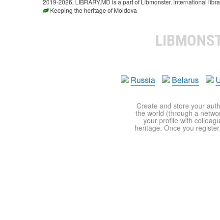
2019-2026, LIBRARY.MD is a part of Libmonster, international libra
Keeping the heritage of Moldova
LIBMONS
Russia
Belarus
U
Create and store your autho
the world (through a network
your profile with colleag
heritage. Once you register,