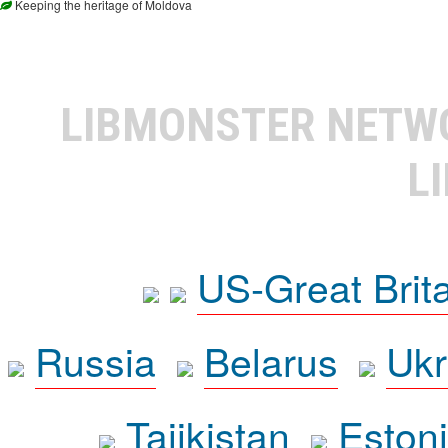
Keeping the heritage of Moldova
LIBMONSTER NET
L
US-Great Brit
Russia
Belarus
Ukr
Tajikistan
Eston