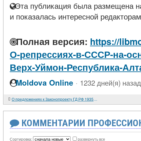
Эта публикация была размещена на
и показалась интересной редакторам
Полная версия:
https://libm
О-репрессиях-в-СССР-на-ос
Верх-Уймон-Республика-Алт
·
Moldova Online
1232 дней(я) назад
О предложениях к Законопроекту ГД РФ 193504-8 от 12.09.2022г. о статусе Ветеран боевых действий для участников ВСО "Анадырь". Коломейцев Н.В., Первый заместитель руководителя фракции КПРФ, Ответ Дмитриеву А.А. 22.03.2023
КОММЕНТАРИИ ПРОФЕССИОН
Сортировка:
развернуть все