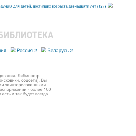
 БИБЛИОТЕКА
ния
Россия-2
Беларусь-2
едования. Либмонстр
исковики, соцсети). Вы
ими заинтересованными
распоряжении - более 100
есть и так будет всегда.