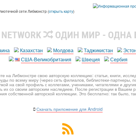
лиотечной сети Либмонстр (
открыть карту
)
R NETWORK
ОДИН МИР - ОДНА
аина
Казахстан
Молдова
Таджикистан
Эсто
США-Великобритания
Швеция
Сербия
те на Либмонстре свою авторскую коллекцию: статьи, книги, иссл
уды по всему миру (через сеть филиалов, библиотеки-партнеры, по
лкой на свой профиль с коллегами, учениками, читателями и друг
ь их со своим авторским наследием. После регистрации в Вашем 
ия собственной авторской коллекции. Это бесплатно: так было, так 
Скачать приложение для Android