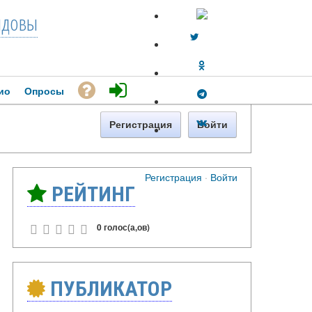
довы
ио
Опросы
Регистрация
Войти
Регистрация
·
Войти
РЕЙТИНГ
0 голос(а,ов)
ПУБЛИКАТОР