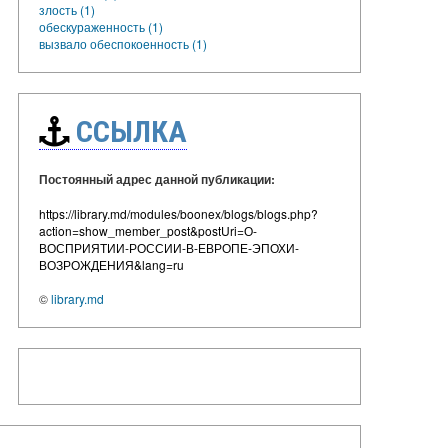
злость (1)
обескураженность (1)
вызвало обеспокоенность (1)
ССЫЛКА
Постоянный адрес данной публикации:
https://library.md/modules/boonex/blogs/blogs.php?
action=show_member_post&postUri=О-
ВОСПРИЯТИИ-РОССИИ-В-ЕВРОПЕ-ЭПОХИ-
ВОЗРОЖДЕНИЯ&lang=ru
©
library.md