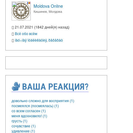
Moldova Online
Кишинев, Молдова
21.07.2021 (1842 дней(я) назад)
Всё обо всём
íàó÷íàÿ ïóáëèêàöèÿ
,
ðåôåðàò
ВАША РЕАКЦИЯ?
довольно сложно для восприятия (1)
посмеялся (посмеялась) (1)
со всем согласен (1)
меня вдохновило! (1)
грусть (1)
сочувствие (1)
удивление (1)