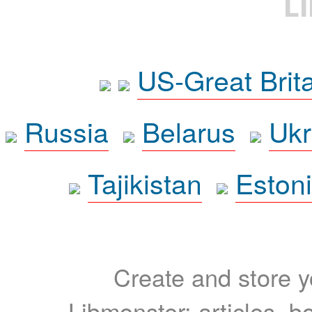
L
US-Great Brit
Russia
Belarus
Ukr
Tajikistan
Eston
Create and store yo
Libmonster: articles, b