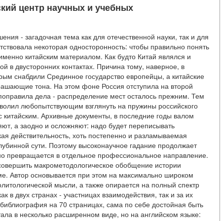
кий центр научных и учебных
ния - загадочная тема как для отечественной науки, так и для
тствовала некоторая односторонность: чтобы правильно понять
менно китайским материалом. Как будто Китай являлся и
 в двусторонних контактах. Причина тому, наверное, в
рым снабдили Срединное государство европейцы, а китайские
ашающие тона. На этом фоне Россия отступила на второй
поправила дела - распределение мест осталось прежним. Тем
зволил любопытствующим взглянуть на пружины российского
с китайским. Архивные документы, в последние годы валом
ют, а заодно и осложняют: надо будет переписывать
ая действительность, хоть постепенно и разламываемая
глубинной сути. Поэтому высоконаучное гадание продолжает
нно превращается в отдельное профессиональное направление.
 совершить макрометодологическое обобщение истории
ме. Автор основывается при этом на максимально широком
литологической мысли, а также опирается на полный спектр
 в двух странах - участницах взаимодействия, так и за их
иблиография на 70 страницах, сама по себе достойная быть
тала в несколько расширенном виде, но на английском языке: