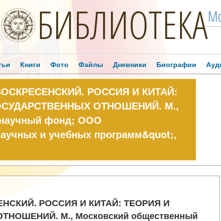
БИБЛИОТЕКА
Мо
тьи
Книги
Фото
Файлы
Дневники
Биографии
Ауд
ВОСКРЕСЕНСКИЙ. РОССИЯ И КИТАЙ:
ОСУДАРСТВЕННЫХ ОТНОШЕНИЙ. М.,
 научный фонд; ООО
научных и учебных программ&quot;,
ЕНСКИЙ. РОССИЯ И КИТАЙ: ТЕОРИЯ И
НОШЕНИЙ. М., Московский общественный