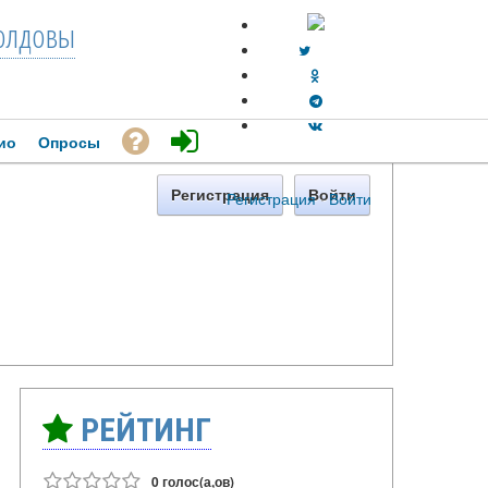
лдовы
ио
Опросы
Регистрация
Войти
Регистрация
·
Войти
РЕЙТИНГ
0 голос(а,ов)