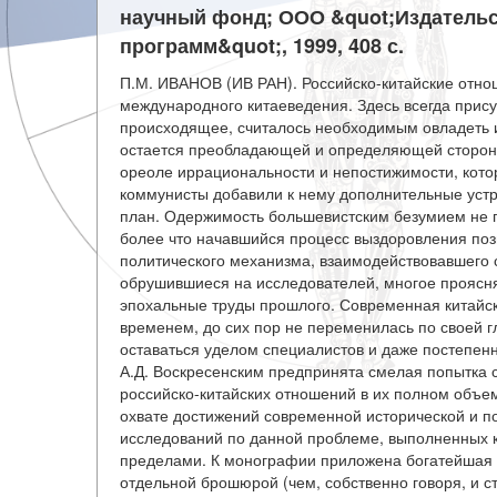
научный фонд; ООО &quot;Издательс
программ&quot;, 1999, 408 с.
П.М. ИВАНОВ (ИВ РАН). Российско-китайские отноше
международного китаеведения. Здесь всегда прису
происходящее, считалось необходимым овладеть и
остается преобладающей и определяющей стороной
ореоле иррациональности и непостижимости, кото
коммунисты добавили к нему дополнительные устр
план. Одержимость большевистским безумием не 
более что начавшийся процесс выздоровления по
политического механизма, взаимодействовавшего 
обрушившиеся на исследователей, многое проясня
эпохальные труды прошлого. Современная китайск
временем, до сих пор не переменилась по своей 
оставаться уделом специалистов и даже постепе
А.Д. Воскресенским предпринята смелая попытка
российско-китайских отношений в их полном объе
охвате достижений современной исторической и по
исследований по данной проблеме, выполненных как
пределами. К монографии приложена богатейшая б
отдельной брошюрой (чем, собственно говоря, и с