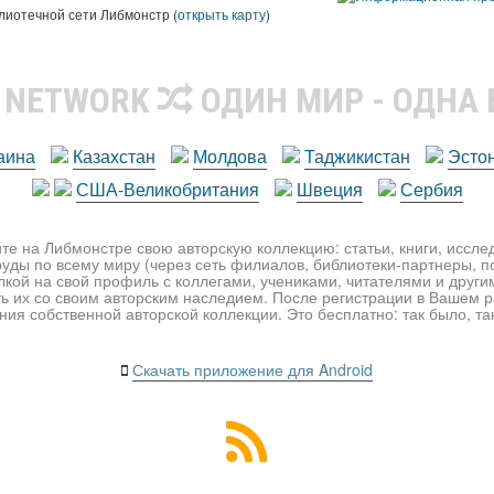
лиотечной сети Либмонстр (
открыть карту
)
R NETWORK
ОДИН МИР - ОДНА
аина
Казахстан
Молдова
Таджикистан
Эсто
США-Великобритания
Швеция
Сербия
те на Либмонстре свою авторскую коллекцию: статьи, книги, иссл
уды по всему миру (через сеть филиалов, библиотеки-партнеры, по
лкой на свой профиль с коллегами, учениками, читателями и друг
ь их со своим авторским наследием. После регистрации в Вашем 
ия собственной авторской коллекции. Это бесплатно: так было, так 
Скачать приложение для Android