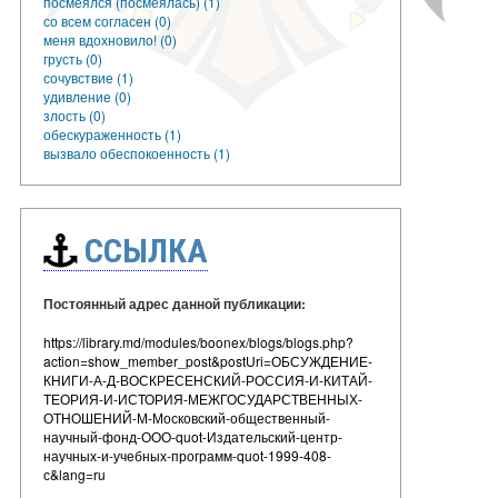
посмеялся (посмеялась) (1)
со всем согласен (0)
меня вдохновило! (0)
грусть (0)
сочувствие (1)
удивление (0)
злость (0)
обескураженность (1)
вызвало обеспокоенность (1)
ССЫЛКА
Постоянный адрес данной публикации:
https://library.md/modules/boonex/blogs/blogs.php?
action=show_member_post&postUri=ОБСУЖДЕНИЕ-
КНИГИ-А-Д-ВОСКРЕСЕНСКИЙ-РОССИЯ-И-КИТАЙ-
ТЕОРИЯ-И-ИСТОРИЯ-МЕЖГОСУДАРСТВЕННЫХ-
ОТНОШЕНИЙ-М-Московский-общественный-
научный-фонд-ООО-quot-Издательский-центр-
научных-и-учебных-программ-quot-1999-408-
с&lang=ru