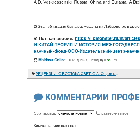
A.D. Voskressenski. Russia, China and Eurasia: A Bibl
____________________
Эта публикация была размещена на Либмонстре в другой
Полная версия:
https://libmonster.ru/m/ar
И-КИТАЙ-ТЕОРИЯ-И-ИСТОРИЯ-МЕЖГОСУДАРСТ
научный-фонд-ООО-Издательский-центр-научн
Moldova Online
·
1661 дней(я) назад
0
179
РЕЦЕНЗИИ. С ВОСТОКА СВЕТ. С.А. Серова. Театральная культура серебряного века в России и художественные традиции Востока (Китай, Япония, Индия). М., Институт востоковедения РАН, 1999, 219с.
КОММЕНТАРИИ ПРОФЕ
Сортировка:
развернуть все
Комментариев пока нет