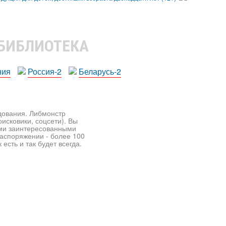
 БИБЛИОТЕКА
ния
Россия-2
Беларусь-2
едования. Либмонстр
исковики, соцсети). Вы
ими заинтересованными
распоряжении - более 100
есть и так будет всегда.