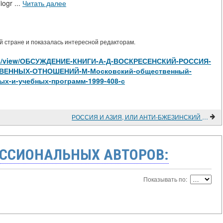
iogr ...
Читать далее
 стране и показалась интересной редакторам.
ticles/view/ОБСУЖДЕНИЕ-КНИГИ-А-Д-ВОСКРЕСЕНСКИЙ-РОССИЯ-
ВЕННЫХ-ОТНОШЕНИЙ-М-Московский-общественный-
ых-и-учебных-программ-1999-408-с
РОССИЯ И АЗИЯ, ИЛИ АНТИ-БЖЕЗИНСКИЙ (ОЧЕРК ГЕОПОЛИТИКИ 2000 ГОДА)
ССИОНАЛЬНЫХ АВТОРОВ:
Показывать по: