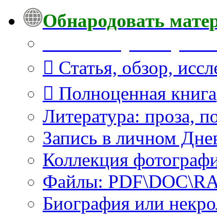
Обнародовать мате
Что Вы публикуете?
Статья, обзор, исс
Полноценная книга
Литература: проза, п
Запись в личном Дне
Коллекция фотограф
Файлы: PDF\DOC\RAR
Биография или некро