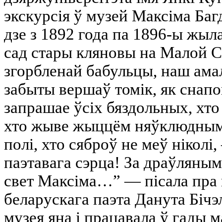
экскурсія ў музей Максіма Баг
дзе з 1892 года па 1896-ы жыл
сад стары кляновы на Малой С
згорбленай бабульцы, наш амал
забыты вершаў томік, як снап
запрашае ўсіх бяздольных, хто
хто жыве жыццём няўклюдным, 
полі, хто сяброў не меў ніколі
паэтавага сэрца! За драўляны
свет Максіма…” — пісала пра г
беларускага паэта Данута Бічэ
музея яна і працавала ў гады 