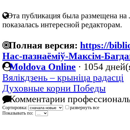
Эта публикация была размещена на 
показалась интересной редакторам.
Полная версия:
https://bibl
Нас-пазнаёміў-Максім-Багда
Moldova Online
·
1054 дней(
Вялікдзень – крыніца радасці
Духовные корни Победы
Комментарии профессиональ
Сортировка:
развернуть все
Показывать по: