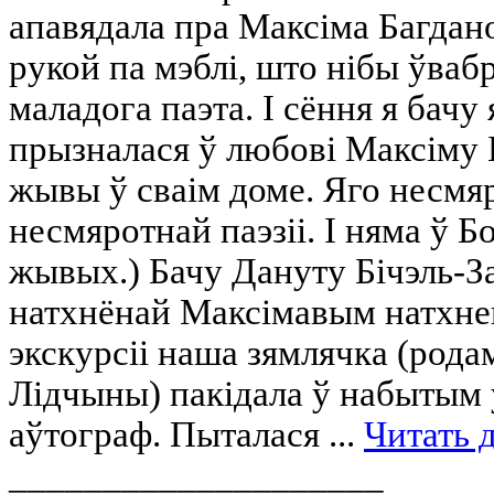
апавядала пра Максіма Багдано
рукой па мэблі, што нібы ўвабр
маладога паэта. І сёння я бачу
прызналася ў любові Максіму 
жывы ў сваім доме. Яго несмя
несмяротнай паэзіі. І няма ў Б
жывых.) Бачу Дануту Бічэль-За
натхнёнай Максімавым натхн
экскурсіі наша зямлячка (рода
Лідчыны) пакідала ў набытым 
аўтограф. Пыталася ...
Читать 
____________________