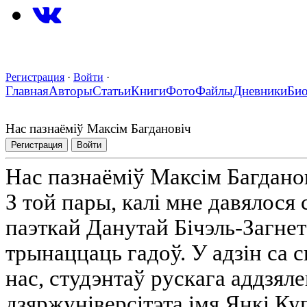
Регистрация
·
Войти
·
Главная
Авторы
Статьи
Книги
Фото
Файлы
Дневники
Би
Нас пазнаёміў Максім Багдановіч
Регистрация
Войти
Нас пазнаёміў Максім Багдано
З той пары, калі мне давялося
паэткай Данутай Бічэль-Загнет
трынаццаць гадоў. У адзін са 
нас, студэнтаў рускага аддзял
дзяржуніверсітэта імя Янкі К