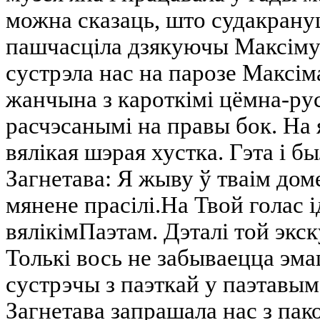
можна сказаць, што судакрану
пашчасціла дзякуючы Максіму
сустрэла нас на парозе Максі
жанчына з кароткімі цёмна-рус
расчэсанымі на правы бок. На 
вялікая шэрая хустка. Гэта і б
Загнетава: Я жыву ў тваім дом
мянене прасілі.На Твой голас і
вялікімПаэтам. Дэталі той экск
Толькі вось не забываецца эм
сустрэчы з паэткай у паэтавым
Загнетава запрашала нас з пак