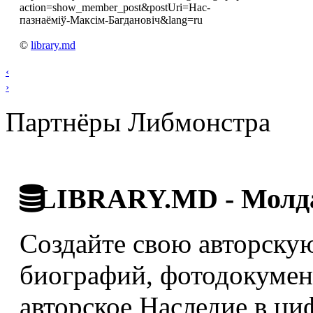
action=show_member_post&postUri=Нас-
пазнаёміў-Максім-Багдановіч&lang=ru
©
library.md
‹
›
Партнёры Либмонстра
LIBRARY.MD - Молда
Создайте свою авторскую
биографий, фотодокумент
авторское Наследие в ци