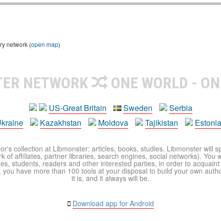
ry network (
open map
)
TER NETWORK
ONE WORLD - ON
US-Great Britain
Sweden
Serbia
kraine
Kazakhstan
Moldova
Tajikistan
Estoni
r's collection at Libmonster: articles, books, studies. Libmonster will s
 of affiliates, partner libraries, search engines, social networks). You wi
ues, students, readers and other interested parties, in order to acquain
 you have more than 100 tools at your disposal to build your own author c
it is, and it always will be.
Download app for Android