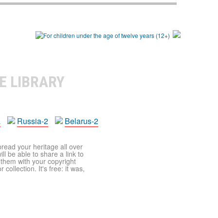
E LIBRARY
a
Russia-2
Belarus-2
pread your heritage all over
ll be able to share a link to
t them with your copyright
ollection. It's free: it was,