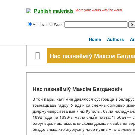
Share your works with the world!
Publish materials
Moldova
World
Home
Authors
Ar
Нас пазнаёміў Максім Багда
Нас пазнаёміў Максім Багдановіч
З той пары, калі мне давялося сустрэцца з белару
трынаццаць гадоў. У адзін са снежных зімовых дзё
дзяржуніверсітэта імя Янкі Купалы, была наладжана
1892 года па 1896-ы жыла сям’я паэта. “Побач — 
бабульцы, наш амаль вясковы домік, як забыты вер
бяздольных, хто згубіўся ў часе нудным, хто жыве 