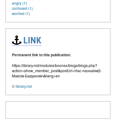
angry (1)
confused (1)
worried (1)
LINK
Permanent link to this publication:
https://library.md/modules/boonex/blogs/blogs.php?
action=show_member_post&postUri=Нас-пазнаёміў-
Максім-Багдановіч&lang=en
©
library.md