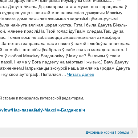
эрца! За драўлянымі дзвярыма неўміручы свет Максіма…” —
аэта Данута Бічэль. Дырэктарам гэтага музея яна і працавала ў
то судакрануцца з паэткай мне пашчасціла дзякуючы Максіму
сімавага дома пажылая жанчына з кароткімі цёмна-русымі
ыла накінута вялікая шэрая хустка. Гэта і была Данута Бічэль-
й, мянене прасілі.На Твой голас ідуТваім следам.Так, іду за
ці час. Толькі вось не забываецца эмацыянальная атмасфера
ь-Загнетава запрашала нас з пакоя ў пакой і любоўна апавядала
 па мэблі, што нібы ўвабрала ў сябе святло маладога паэта. І
я ў любові Максіму Багдановічу (Чаму не? Ён жывы ў сваім
аэзіі. І няма ў Бога падзелу на мёртвых і жывых.) Бачу Дануту
натхненнем.Напрыканцы экскурсіі наша зямлячка (родам Данута
нічку свой аўтограф. Пыталася ...
Читать далее
 стране и показалась интересной редакторам.
les/view/Нас-пазнаёміў-Максім-Багдановіч
Духовные корни Победы