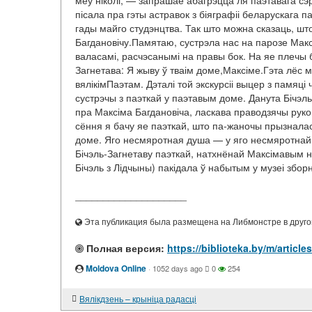
меў ніколі, — запрашае абагрэцца ля паэтавага с
пісала пра гэты астравок з біяграфіі беларускага п
гады майго студэнцтва. Так што можна сказаць, ш
Багдановічу.Памятаю, сустрэла нас на парозе Мак
валасамі, расчэсанымі на правы бок. На яе плечы б
Загнетава: Я жыву ў тваім доме,Максіме.Гэта лёс мо
вялікімПаэтам. Дэталі той экскурсіі выцер з памя
сустрэчы з паэткай у паэтавым доме. Данута Бічэл
пра Максіма Багдановіча, ласкава праводзячы рукой
сёння я бачу яе паэткай, што па-жаночы прызналас
доме. Яго несмяротная душа — у яго несмяротнай п
Бічэль-Загнетаву паэткай, натхнёнай Максімавым 
Бічэль з Лідчыны) пакідала ў набытым у музеі збор
____________________
Эта публикация была размещена на Либмонстре в другой
Полная версия:
https://biblioteka.by/m/artic
Moldova Online
·
1052 days ago
0
254
Вялікдзень – крыніца радасці