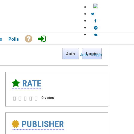
o
Polls
Join
Login
Join
·
Login
RATE
0 votes
PUBLISHER