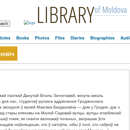
LIBRARY
of Moldova
ticles
Books
Photos
Files
Diaries
Biographies
Audi
новіч
скай паэткай Данутай Бічэль-Загнетавай, мінула амаль
н для нас, студэнтаў рускага аддзялення Гродзенскага
 экскурсія ў музей Максіма Багдановіча — дом у Гродне, дзе з
сад стары кляновы на Малой Садовай вулцы, вулцы-згорбленай
шаў томік, як снапок валошкаў польных, запрашае ўсіх
жыццём няўклюдным, хто ў натоўпе, нібы ў полі, хто сяброў не