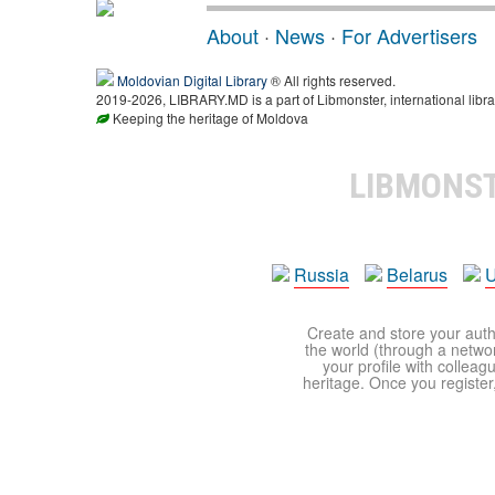
About
·
News
·
For Advertisers
Moldovian Digital Library
® All rights reserved.
2019-2026, LIBRARY.MD is a part of Libmonster, international libra
Keeping the heritage of Moldova
LIBMONS
Russia
Belarus
U
Create and store your autho
the world (through a network
your profile with colleag
heritage. Once you register,