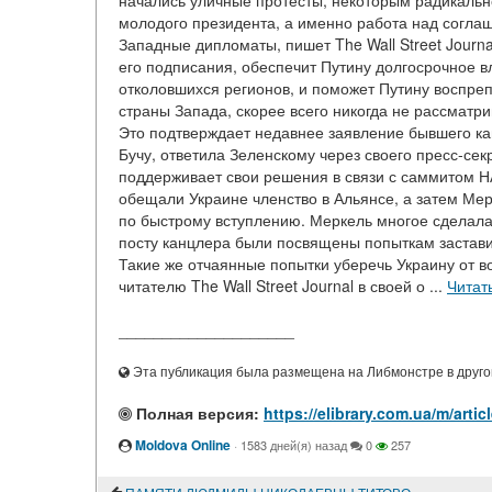
начались уличные протесты, некоторым радикаль
молодого президента, а именно работа над согла
Западные дипломаты, пишет The Wall Street Journa
его подписания, обеспечит Путину долгосрочное 
отколовшихся регионов, и поможет Путину воспре
страны Запада, скорее всего никогда не рассматри
Это подтверждает недавнее заявление бывшего ка
Бучу, ответила Зеленскому через своего пресс-с
поддерживает свои решения в связи с саммитом НА
обещали Украине членство в Альянсе, а затем Мер
по быстрому вступлению. Меркель многое сделала
посту канцлера были посвящены попыткам заставит
Такие же отчаянные попытки уберечь Украину от 
читателю The Wall Street Journal в своей о ...
Читат
____________________
Эта публикация была размещена на Либмонстре в другой
Полная версия:
https://elibrary.com.ua/m/ar
Moldova Online
·
1583 дней(я) назад
0
257