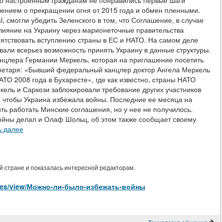
но настроенным гражданам не понравились первые шаги
шением о прекращении огня от 2015 года и обмен пленными.
l, смогли убедить Зеленского в том, что Соглашение, в случае
влияние на Украину через марионеточные правительства
пятствовать вступлению страны в ЕС и НАТО. На самом деле
вали всерьез возможность принять Украину в данные структуры.
нцлера Германии Меркель, которая на приглашение посетить
екретаря: «Бывший федеральный канцлер доктор Ангела Меркель
ТО 2008 года в Бухаресте», где как известно, страны НАТО
кель и Саркози заблокировали требование других участников
 чтобы Украина избежала войны. Последние ее месяца на
ь работать Минские соглашения, но у нее не получилось.
войны делал и Олаф Шольц, об этом также сообщает своему
ь далее
 стране и показалась интересной редакторам.
ticles/view/Можно-ли-было-избежать-войны