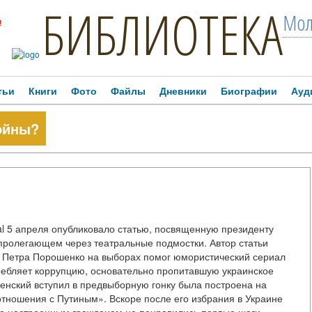
БИБЛИОТЕКА
Мол
!
тьи
Книги
Фото
Файлы
Дневники
Биографии
Ауд
ойны?
nal 5 апреля опубликовало статью, посвященную президенту
 пролегающем через театральные подмостки. Автор статьи
а Петра Порошенко на выборах помог юмористический сериал
требляет коррупцию, основательно пропитавшую украинское
енский вступил в предвыборную гонку была построена на
отношения с Путиным». Вскоре после его избрания в Украине