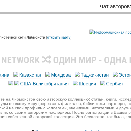
Чат авторов
лиотечной сети Либмонстр (
открыть карту
)
R NETWORK
ОДИН МИР - ОДНА
аина
Казахстан
Молдова
Таджикистан
Эсто
США-Великобритания
Швеция
Сербия
те на Либмонстре свою авторскую коллекцию: статьи, книги, иссл
уды по всему миру (через сеть филиалов, библиотеки-партнеры, по
лкой на свой профиль с коллегами, учениками, читателями и друг
ь их со своим авторским наследием. После регистрации в Вашем 
ия собственной авторской коллекции. Это бесплатно: так было, так 