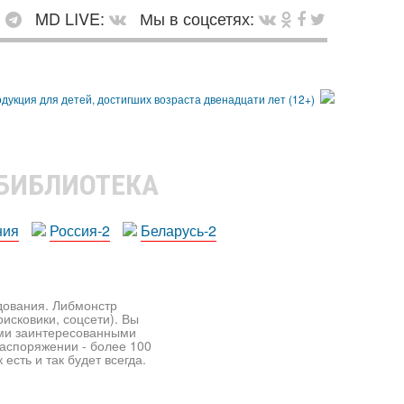
:
MD LIVE:
Мы в соцсетях:
 БИБЛИОТЕКА
ния
Россия-2
Беларусь-2
едования. Либмонстр
исковики, соцсети). Вы
ими заинтересованными
распоряжении - более 100
есть и так будет всегда.