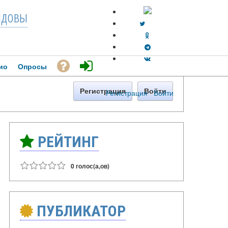
довы
ио
Опросы
Регистрация
Войти
Регистрация
·
Войти
РЕЙТИНГ
0 голос(а,ов)
ПУБЛИКАТОР