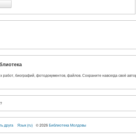
блиотека
ких работ, биографий, фотодокументов, файлов. Сохраните навсегда своё авт
ы?
ть друга
Язык (ru)
© 2026
Библиотека Молдовы