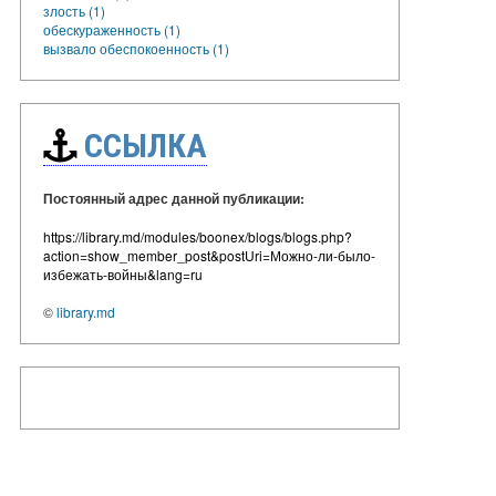
злость (1)
обескураженность (1)
вызвало обеспокоенность (1)
ССЫЛКА
Постоянный адрес данной публикации:
https://library.md/modules/boonex/blogs/blogs.php?
action=show_member_post&postUri=Можно-ли-было-
избежать-войны&lang=ru
©
library.md