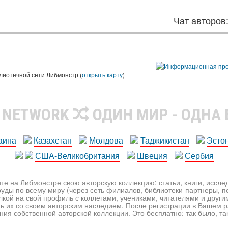
Чат авторов
лиотечной сети Либмонстр (
открыть карту
)
R NETWORK
ОДИН МИР - ОДНА
аина
Казахстан
Молдова
Таджикистан
Эсто
США-Великобритания
Швеция
Сербия
те на Либмонстре свою авторскую коллекцию: статьи, книги, иссл
уды по всему миру (через сеть филиалов, библиотеки-партнеры, по
лкой на свой профиль с коллегами, учениками, читателями и друг
ь их со своим авторским наследием. После регистрации в Вашем 
ия собственной авторской коллекции. Это бесплатно: так было, так 