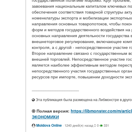
государственной политике Марокко. Круг проблем,
завоевания национальным капиталом ключевых поз
обеспечения соответствия товарной структуры ак
номенклатуры экспорта и мобилизации экспортных
направления основных товаропотоков, чтобы поко
форм и методов государственного воздействия на 
основных направления деятельности государства в
внешнеторговое регулирование, включающее комп
контроля, а с другой - непосредственное участие 
Второе направление связано с государственным во
внешней торговлей. Непосредственное участие го
является наиболее эффективным методом перестр
непосредственного участия государственных орга
ресурсов при импорте, повышении доходности эксп
____________________
Эта публикация была размещена на Либмонстре в другой
Полная версия:
https://libmonster.com/m/a
ЭКОНОМИКИ
Moldova Online
·
1240 дней(я) назад
0
331