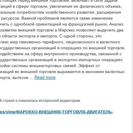
 стоящих перед внешней торговлей, включает в себя задачи
иций в сфере торговли, увеличения ее физического объема,
туальным потребностям хозяйственного развития, расширения
 ресурсов. Важной проблемой является также изменение
нчить с однобокой ориентацией на французский рынок. Анализ
развитие внешней торговли в Марокко позволяет выделить два
 области экспорта и импорта. С одной стороны, это
лекс мер таможенно-тарифного, лицензионного и валютного
государственных организаций в операциях по внешней торговле.
здействием на сферу внутреннего производства, связанной с
сударственных организаций в экспортно-импортных операциях
ойки системы внешнеторговых связей. Эффект от
низаций во внешней торговле выражается в экономии валютных
орта, вытесне ...
Read more
 стране и показалась интересной редакторам.
rticles/view/МАРОККО-ВНЕШНЯЯ-ТОРГОВЛЯ-ДВИГАТЕЛЬ-