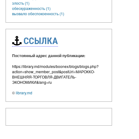
злость (1)
обескураженность (1)
вызвало обеспокоенность (1)
ССЫЛКА
Постоянный адрес данной публикации:
https://library.md/modules/boonex/blogs/blogs.php?
action=show_member_post&postUri=МАРОККО-
ВНЕШНЯЯ-ТОРГОВЛЯ-ДВИГАТЕЛЬ-
ЭКОНОМИКИ&lang=ru
©
library.md