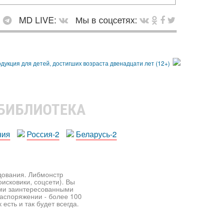
:
MD LIVE:
Мы в соцсетях:
 БИБЛИОТЕКА
ния
Россия-2
Беларусь-2
едования. Либмонстр
исковики, соцсети). Вы
ими заинтересованными
распоряжении - более 100
есть и так будет всегда.