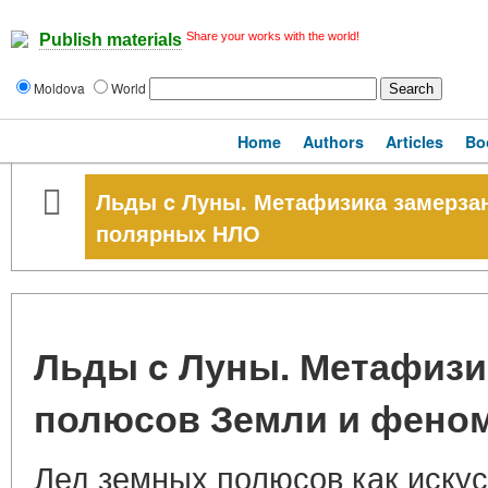
Share your works with the world!
Publish materials
Moldova
World
Home
Authors
Articles
Bo
Льды c Луны. Метафизика замерза
полярных НЛО
Льды c Луны. Метафизи
полюсов Земли и фено
Лед земных полюсов как искусс