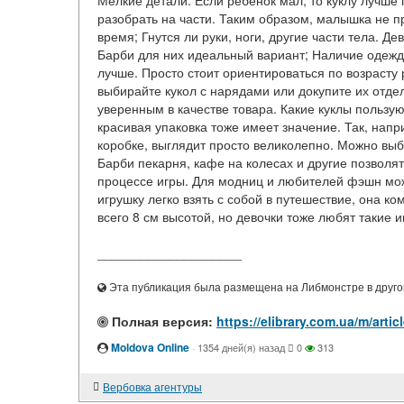
Мелкие детали. Если ребенок мал, то куклу лучше 
разобрать на части. Таким образом, малышка не пр
время; Гнутся ли руки, ноги, другие части тела. 
Барби для них идеальный вариант; Наличие одежды
лучше. Просто стоит ориентироваться по возрасту
выбирайте кукол с нарядами или докупите их отде
уверенным в качестве товара. Какие куклы пользую
красивая упаковка тоже имеет значение. Так, напр
коробке, выглядит просто великолепно. Можно выб
Барби пекарня, кафе на колесах и другие позволя
процессе игры. Для модниц и любителей фэшн мо
игрушку легко взять с собой в путешествие, она ко
всего 8 см высотой, но девочки тоже любят такие и
____________________
Эта публикация была размещена на Либмонстре в другой
Полная версия:
https://elibrary.com.ua/m/ar
Moldova Online
·
1354 дней(я) назад
0
313
Вербовка агентуры