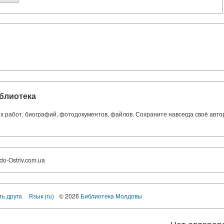
блиотека
ких работ, биографий, фотодокументов, файлов. Сохраните навсегда своё авт
do-Ostriv.com.ua
ть друга
Язык (ru)
© 2026
Библиотека Молдовы