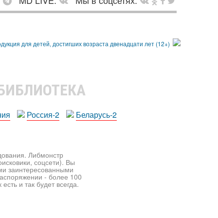
:
MD LIVE:
Мы в соцсетях:
 БИБЛИОТЕКА
ния
Россия-2
Беларусь-2
едования. Либмонстр
исковики, соцсети). Вы
ими заинтересованными
распоряжении - более 100
есть и так будет всегда.