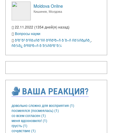
Moldova Online
Кишинев, Молдова
22.11.2022 (1354 дней(я) назад)
Вопросы науки
ðºð°ðº ð²ñð±ñð°ññ ðºñðºð»ñ ð´ð»ñ ñð¾ñðµñð¸
,
ñð¾ð¿ ðºñðºð»ñ ð´ð¾ñðºð°ð¼
ВАША РЕАКЦИЯ?
довольно сложно для восприятия (1)
посмеялся (посмеялась) (1)
со всем согласен (1)
меня вдохновило! (1)
грусть (1)
сочувствие (1)