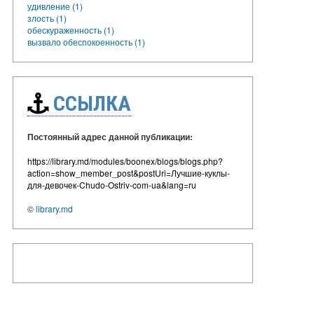
удивление (1)
злость (1)
обескураженность (1)
вызвало обеспокоенность (1)
ССЫЛКА
Постоянный адрес данной публикации:
https://library.md/modules/boonex/blogs/blogs.php?
action=show_member_post&postUri=Лучшие-куклы-
для-девочек-Chudo-Ostriv-com-ua&lang=ru
©
library.md