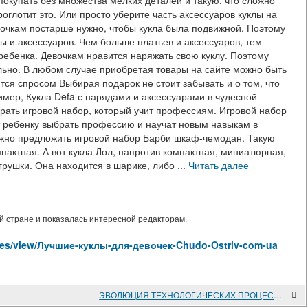
покупать без множества мелких деталей и такую, что сложно
оглотит это. Или просто уберите часть аксессуаров куклы на
Девочкам постарше нужно, чтобы кукла была подвижной. Поэтому
 и аксессуаров. Чем больше платьев и аксессуаров, тем
 ребенка. Девочкам нравится наряжать свою куклу. Поэтому
льно. В любом случае приобретая товары на сайте можно быть
тся спросом Выбирая подарок не стоит забывать и о том, что
имер, Кукла Defa с нарядами и аксессуарами в чудесной
рать игровой набор, который учит профессиям. Игровой набор
т ребенку выбрать профессию и научат новым навыкам в
жно предложить игровой набор Барби шкаф-чемодан. Такую
мпактная. А вот кукла Лол, напротив компактная, миниатюрная,
грушки. Она находится в шарике, либо ...
Читать далее
 стране и показалась интересной редакторам.
ticles/view/Лучшие-куклы-для-девочек-Chudo-Ostriv-com-ua
ЭВОЛЮЦИЯ ТЕХНОЛОГИЧЕСКИХ ПРОЦЕССОВ ПОДГОТОВКИ ИЗДАНИЙ КНИЖНОЙ ПАЛАТЫ УКРАИНЫ С ИСПОЛЬЗОВАНИЕМ ЭЛЕКТРОННОЙ БИБЛИОГРАФИЧЕСКОЙ СИСТЕМЫ PROCITE