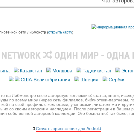
Чат авторов
лиотечной сети Либмонстр (
открыть карту
)
R NETWORK
ОДИН МИР - ОДНА
аина
Казахстан
Молдова
Таджикистан
Эсто
США-Великобритания
Швеция
Сербия
те на Либмонстре свою авторскую коллекцию: статьи, книги, иссл
уды по всему миру (через сеть филиалов, библиотеки-партнеры, по
лкой на свой профиль с коллегами, учениками, читателями и друг
ь их со своим авторским наследием. После регистрации в Вашем 
ия собственной авторской коллекции. Это бесплатно: так было, так 
Скачать приложение для Android