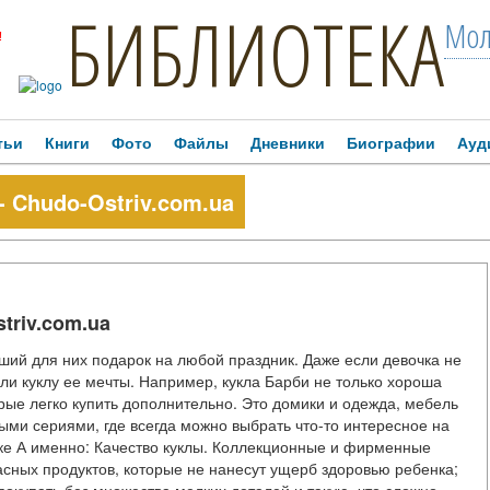
БИБЛИОТЕКА
Мол
!
тьи
Книги
Фото
Файлы
Дневники
Биографии
Ауд
 Chudo-Ostriv.com.ua
triv.com.ua
чший для них подарок на любой праздник. Даже если девочка не
упили куклу ее мечты. Например, кукла Барби не только хороша
орые легко купить дополнительно. Это домики и одежда, мебель
ми сериями, где всегда можно выбрать что-то интересное на
пке А именно: Качество куклы. Коллекционные и фирменные
пасных продуктов, которые не нанесут ущерб здоровью ребенка;