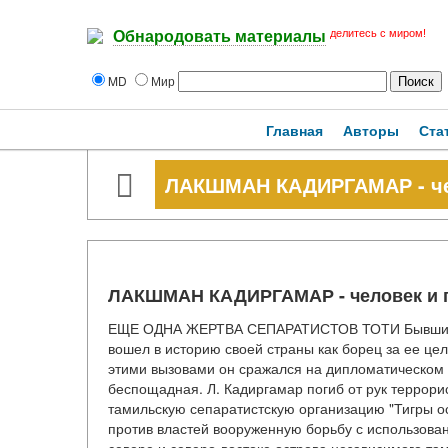
делитесь с миром!
Обнародовать материалы
MD
Мир
Главная
Авторы
Ста
ЛАКШМАН КАДИРГАМАР - че
ЛАКШМАН КАДИРГАМАР - человек и 
ЕЩЕ ОДНА ЖЕРТВА СЕПАРАТИСТОВ ТОТИ Бывший м
вошел в историю своей страны как борец за ее це
этими вызовами он сражался на дипломатическом 
беспощадная. Л. Кадиргамар погиб от рук террори
тамильскую сепаратистскую организацию "Тигры ос
против властей вооруженную борьбу с использова