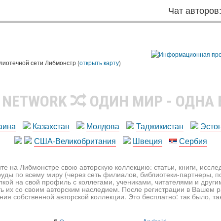
Чат авторов
лиотечной сети Либмонстр (
открыть карту
)
R NETWORK
ОДИН МИР - ОДНА
аина
Казахстан
Молдова
Таджикистан
Эсто
США-Великобритания
Швеция
Сербия
те на Либмонстре свою авторскую коллекцию: статьи, книги, иссл
уды по всему миру (через сеть филиалов, библиотеки-партнеры, по
лкой на свой профиль с коллегами, учениками, читателями и друг
ь их со своим авторским наследием. После регистрации в Вашем 
ия собственной авторской коллекции. Это бесплатно: так было, так 