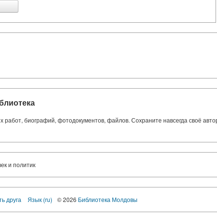
блиотека
ких работ, биографий, фотодокументов, файлов. Сохраните навсегда своё авт
к и политик
ть друга
Язык (ru)
© 2026
Библиотека Молдовы