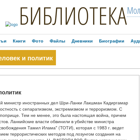
БИБЛИОТЕКА
Мол
тьи
Книги
Фото
Файлы
Дневники
Биографии
Ауд
ловек и политик
политик
инистр иностранных дел Шри-Ланки Лакшман Кадиргамар
лостность с сепаратизмом, экстремизмом и терроризмом. С
поприще. Тем не менее, это была настоящая война, причем
стов. Ланкийские власти обвинили в убийстве министра
вобождения Тамил Илама" (ТОТИ), которая с 1983 г. ведет
нием террористических методов под лозунгом создания на