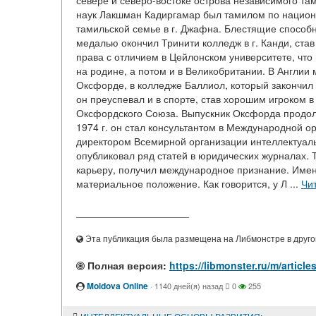
севере и северо-востоке острова независимого та
наук Лакшман Кадиргамар был тамилом по национа
тамильской семье в г. Джафна. Блестящие способн
медалью окончил Тринити колледж в г. Канди, ста
права с отличием в Цейлонском университете, что
на родине, а потом и в Великобритании. В Англи
Оксфорде, в колледже Баллиол, который закончил 
он преуспевал и в спорте, став хорошим игроком в
Оксфордского Союза. Выпускник Оксфорда продолж
1974 г. он стал консультантом в Международной ор
директором Всемирной организации интеллектуал
опубликовал ряд статей в юридических журналах.
карьеру, получил международное признание. Имен
материальное положение. Как говорится, у Л ...
Чи
____________________
Эта публикация была размещена на Либмонстре в другой
Полная версия:
https://libmonster.ru/m/art
Moldova Online
·
1140 дней(я) назад
0
255