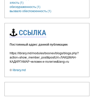
злость (1)
обескураженность (1)
вызвало обеспокоенность (1)
ССЫЛКА
Постоянный адрес данной публикации:
https://library.md/modules/boonex/blogs/blogs.php?
action=show_member_post&postUri=ЛАКШМАН-
КАДИРГАМАР-человек-и-политик&lang=ru
©
library.md