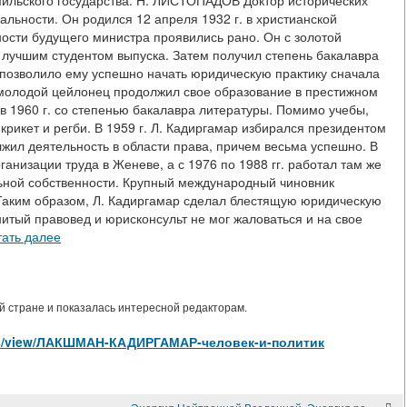
мильского государства. Н. ЛИСТОПАДОВ Доктор исторических
льности. Он родился 12 апреля 1932 г. в христианской
ости будущего министра проявились рано. Он с золотой
в лучшим студентом выпуска. Затем получил степень бакалавра
 позволило ему успешно начать юридическую практику сначала
и молодой цейлонец продолжил свое образование в престижном
в 1960 г. со степенью бакалавра литературы. Помимо учебы,
 крикет и регби. В 1959 г. Л. Кадиргамар избирался президентом
ил деятельность в области права, причем весьма успешно. В
ганизации труда в Женеве, а с 1976 по 1988 гг. работал там же
ьной собственности. Крупный международный чиновник
 Таким образом, Л. Кадиргамар сделал блестящую юридическую
итый правовед и юрисконсульт не мог жаловаться и на свое
тать далее
 стране и показалась интересной редакторам.
icles/view/ЛАКШМАН-КАДИРГАМАР-человек-и-политик