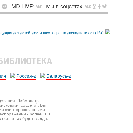
:
MD LIVE:
Мы в соцсетях:
 БИБЛИОТЕКА
ния
Россия-2
Беларусь-2
едования. Либмонстр
исковики, соцсети). Вы
ими заинтересованными
распоряжении - более 100
есть и так будет всегда.