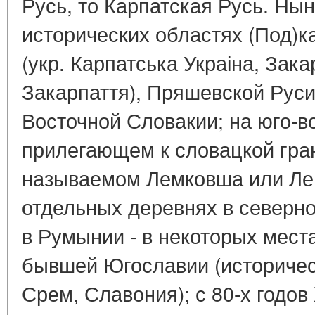
Русь, то Карпатская Русь. Ны
исторических областях (Под)к
(укр. Карпатська Украіна, Зака
Закарпаття), Пряшевской Руси 
Восточной Словакии; на юго-в
прилегающем к словацкой гра
называемом Лемковша или Лем
отдельных деревнях в северно
в Румынии - в некоторых мес
бывшей Югославии (историчес
Срем, Славония); с 80-х годов 