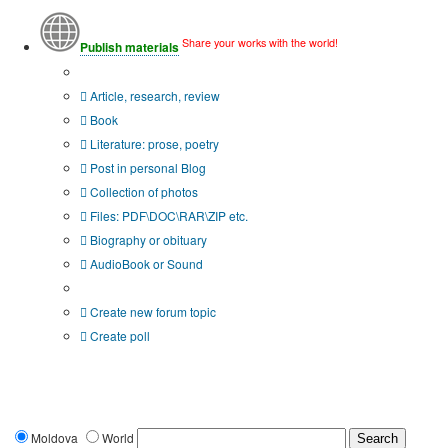
Share your works with the world!
Publish materials
Publication type?
Article, research, review
Book
Literature: prose, poetry
Post in personal Blog
Collection of photos
Files: PDF\DOC\RAR\ZIP etc.
Biography or obituary
AudioBook or Sound
Additional options:
Create new forum topic
Create poll
Moldova
World