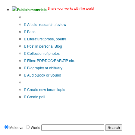
Share your works with the world!
Publish materials
Publication type?
Article, research, review
Book
Literature: prose, poetry
Post in personal Blog
Collection of photos
Files: PDF\DOC\RAR\ZIP etc.
Biography or obituary
AudioBook or Sound
Additional options:
Create new forum topic
Create poll
Moldova
World