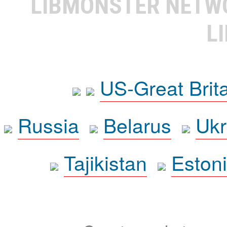
LIBMONSTER NET
L
US-Great Brit
Russia
Belarus
Ukr
Tajikistan
Eston