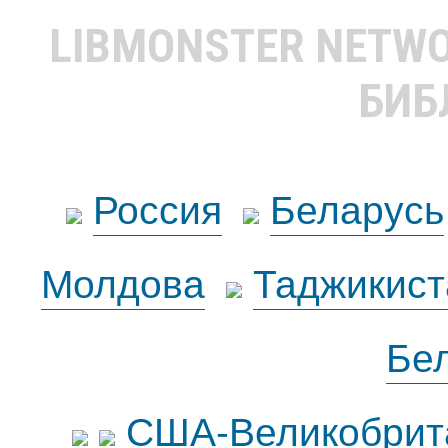
LIBMONSTER NETW
БИБ
Россия
Беларусь
Молдова
Таджикист
Бе
США-Великобрит