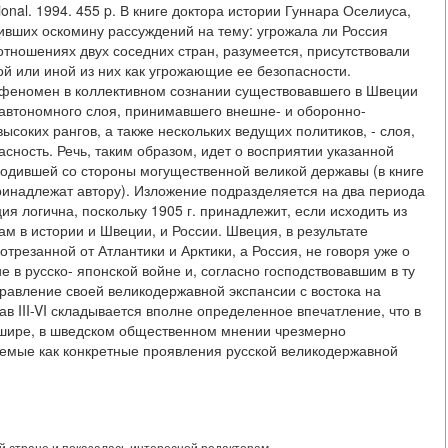
ational. 1994. 455 p. В книге доктора истории Гуннара Оселиуса,
ивших оскомину рассуждений на тему: угрожала ли Россия
отношениях двух соседних стран, разумеется, присутствовали
й или иной из них как угрожающие ее безопасности.
феномен в коллективном сознании существовавшего в Швеции
 автономного слоя, принимавшего внешне- и оборонно-
соких рангов, а также нескольких ведущих политиков, - слоя,
ность. Речь, таким образом, идет о восприятии указанной
ходившей со стороны могущественной великой державы (в книге
принадлежат автору). Изложение подразделяется на два периода
ция логична, поскольку 1905 г. принадлежит, если исходить из
ам в истории и Швеции, и России. Швеция, в результате
трезанной от Атлантики и Арктики, а Россия, не говоря уже о
в русско- японской войне и, согласно господствовавшим в ту
равление своей великодержавной экспансии с востока на
лав III-VI складывается вполне определенное впечатление, что в
 шире, в шведском общественном мнении чрезмерно
емые как конкретные проявления русской великодержавной