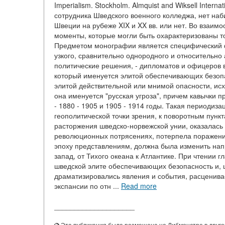
Imperialism. Stockholm. Almquist and Wiksell Intern
сотрудника Шведского военного колледжа, нет наб
Швеции на рубеже XIX и XX вв. или нет. Во взаимо
моменты, которые могли быть охарактеризованы то
Предметом монографии является специфический 
узкого, сравнительно однородного и относительно
политические решения, - дипломатов и офицеров вы
который именуется элитой обеспечивающих безопас
элитой действительной или мнимой опасности, ис
она именуется "русская угроза", причем кавычки 
- 1880 - 1905 и 1905 - 1914 годы. Такая периодиза
геополитической точки зрения, к поворотным пункт
расторжения шведско-норвежской унии, оказалась о
революционных потрясениях, потерпела поражение 
эпоху представлениям, должна была изменить нап
запад, от Тихого океана к Атлантике. При чтении г
шведской элите обеспечивающих безопасность и,
драматизировались явления и события, расценива
экспансии по отн ...
Read more
____________________