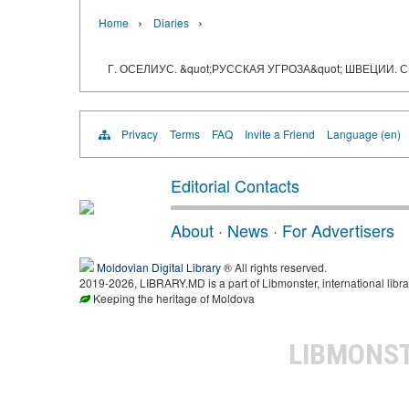
›
›
Home
Diaries
Г. ОСЕЛИУС. &quot;РУССКАЯ УГРОЗА&quot; ШВЕЦ
Privacy
Terms
FAQ
Invite a Friend
Language (en)
Editorial Contacts
About
·
News
·
For Advertisers
Moldovian Digital Library
® All rights reserved.
2019-2026, LIBRARY.MD is a part of Libmonster, international libra
Keeping the heritage of Moldova
LIBMONS