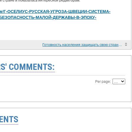
 стране и показалась интересной редакторам.
les/view/Г-ОСЕЛИУС-РУССКАЯ-УГРОЗА-ШВЕЦИИ-СИСТЕМА-
БЕЗОПАСНОСТЬ-МАЛОЙ-ДЕРЖАВЫ-В-ЭПОХУ-
Готовность населения защищать свою страну в трех отдельных странах НАТО
S' COMMENTS:
Per page:
ENTS