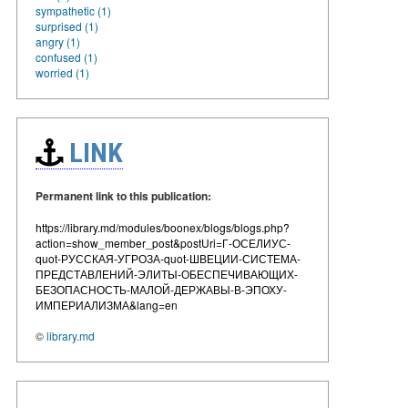
sympathetic (1)
surprised (1)
angry (1)
confused (1)
worried (1)
LINK
Permanent link to this publication:
https://library.md/modules/boonex/blogs/blogs.php?
action=show_member_post&postUri=Г-ОСЕЛИУС-
quot-РУССКАЯ-УГРОЗА-quot-ШВЕЦИИ-СИСТЕМА-
ПРЕДСТАВЛЕНИЙ-ЭЛИТЫ-ОБЕСПЕЧИВАЮЩИХ-
БЕЗОПАСНОСТЬ-МАЛОЙ-ДЕРЖАВЫ-В-ЭПОХУ-
ИМПЕРИАЛИЗМА&lang=en
©
library.md