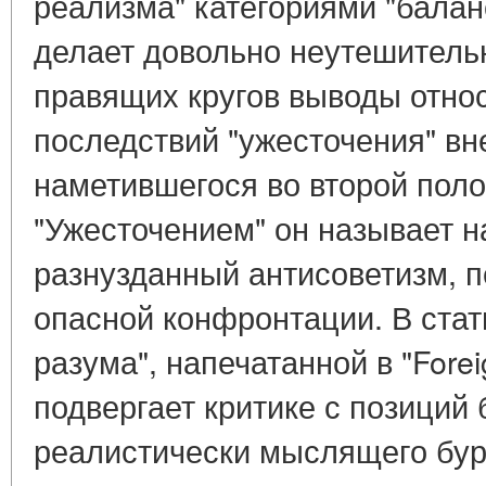
реализма" категориями "балан
делает довольно неутешитель
правящих кругов выводы отно
последствий "ужесточения" в
наметившегося во второй поло
"Ужесточением" он называет 
разнузданный антисоветизм, п
опасной конфронтации. В стат
разума", напечатанной в "Fore
подвергает критике с позиций
реалистически мыслящего бур