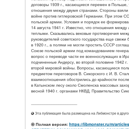
договоры 1939 г., касающиеся перемен в Польше,
отношения между двумя странами. Стороны взяли в
войне против гитлеровской Германии. При этом С
польской армии. Условия и порядок ее формирова
14 августа 1941 г. Известно, что отношения межд
теплыми. Сказывались вековые противоречия межд
руководителей советского государства еще свежи
в 1920 г., а поляки не могли простить СССР согл
Союзе польской армии под командованием генерал
вопрос о переводе части ее военнослужащих в Ир
подчиненные Андерсу, во второй половине 1942 г.
второй мировой войны. Вопросы, касающиеся пол
предметом переговоров В. Сикорского с И. В. Стал
взаимоотношения обострились до крайности после
в Катынском лесу около Смоленска массовых захо
весной 1940 г. органами НКВД. Правительство Сико
____________________
Эта публикация была размещена на Либмонстре в другой
Полная версия:
https://libmonster.ru/m/ar