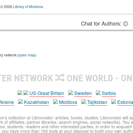
© 2026
Library of Moldova
Chat for Authors:
ry network (
open map
)
TER NETWORK
ONE WORLD - ON
US-Great Britain
Sweden
Serbia
kraine
Kazakhstan
Moldova
Tajikistan
Estoni
r's collection at Libmonster: articles, books, studies. Libmonster will s
 of affiliates, partner libraries, search engines, social networks). You wi
ues, students, readers and other interested parties, in order to acquain
 you have more than 100 tools at your disposal to build your own author c