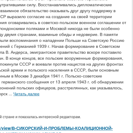
 утратившими силу. Восстанавливались дипломатические
заимное обязательство оказывать друг другу поддержку в
ССР выразило согласие на создание на своей территории
ния оговаривались в советско-польском военном соглашении от
у лондонскими поляками и Москвой никогда не были особенно
у двумя странами, взаимные обиды и недоверие. В памяти
 были воспоминания о нападении Польши на Советскую Россию
ашений с Германией 1939 г. Начав формирование в Советском
а В. Андерса, эмигрантское правительство вскоре поставило
ан. В конце концов, все польские вооруженные формирования,
 покинули СССР и воевали против нацистов на других фронтах
ьской армии и польского населения в СССР, были основным
иным в Москве 3 декабря 1941 г. Польско-советские
 германского сообщения от 13 апреля 1943 г. об обнаружении
ронений польских офицеров, расстрелянных, как указывалось,
рск ...
Читать далее
 стране и показалась интересной редакторам.
ticles/view/В-СИКОРСКИЙ-И-ПРОБЛЕМЫ-КОАЛИЦИОННОЙ-