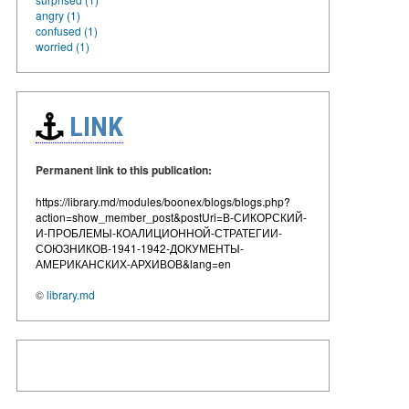
angry (1)
confused (1)
worried (1)
LINK
Permanent link to this publication:
https://library.md/modules/boonex/blogs/blogs.php?
action=show_member_post&postUri=В-СИКОРСКИЙ-
И-ПРОБЛЕМЫ-КОАЛИЦИОННОЙ-СТРАТЕГИИ-
СОЮЗНИКОВ-1941-1942-ДОКУМЕНТЫ-
АМЕРИКАНСКИХ-АРХИВОВ&lang=en
©
library.md