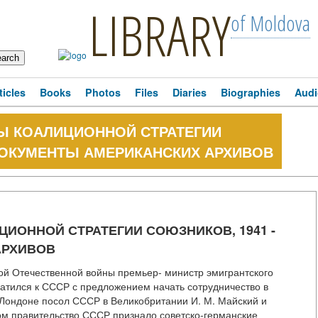
LIBRARY
of Moldova
ticles
Books
Photos
Files
Diaries
Biographies
Audi
МЫ КОАЛИЦИОННОЙ СТРАТЕГИИ
. ДОКУМЕНТЫ АМЕРИКАНСКИХ АРХИВОВ
ЦИОННОЙ СТРАТЕГИИ СОЮЗНИКОВ, 1941 -
АРХИВОВ
икой Отечественной войны премьер- министр эмигрантского
атился к СССР с предложением начать сотрудничество в
 Лондоне посол СССР в Великобритании И. М. Майский и
ом правительство СССР признало советско-германские