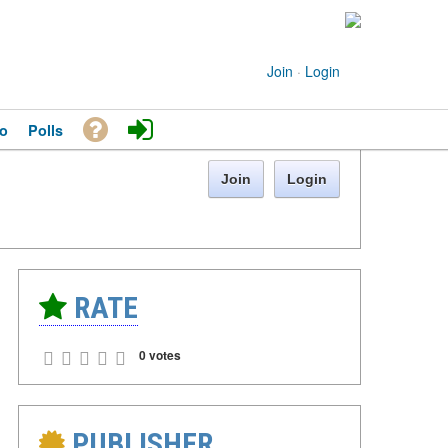
Join
·
Login
o
Polls
Join
Login
RATE
0 votes
PUBLISHER