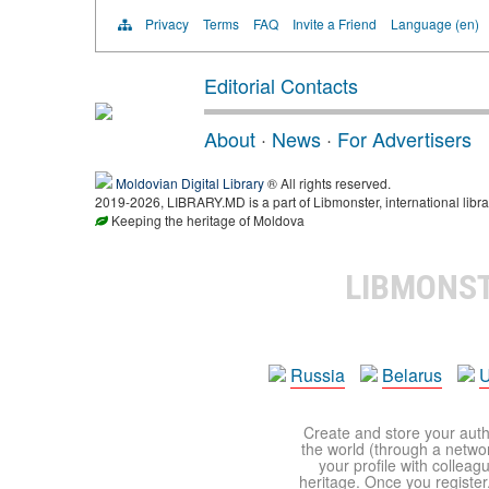
Privacy
Terms
FAQ
Invite a Friend
Language (en)
Editorial Contacts
About
·
News
·
For Advertisers
Moldovian Digital Library
® All rights reserved.
2019-2026, LIBRARY.MD is a part of Libmonster, international libra
Keeping the heritage of Moldova
LIBMONS
Russia
Belarus
U
Create and store your autho
the world (through a network
your profile with colleag
heritage. Once you register,