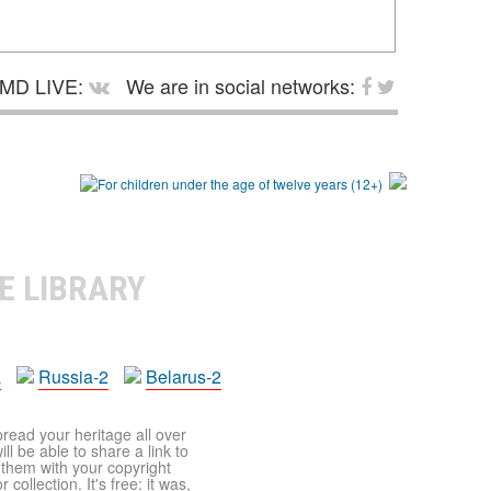
MD LIVE:
We are in social networks:
E LIBRARY
a
Russia-2
Belarus-2
pread your heritage all over
ll be able to share a link to
t them with your copyright
ollection. It's free: it was,