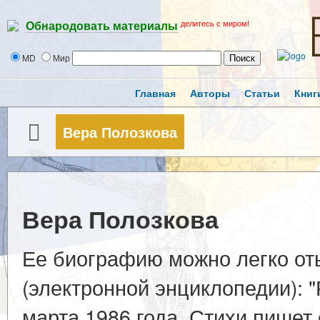
делитесь с миром!
Обнародовать материалы
MD
Мир
Главная
Авторы
Статьи
Книг
Вера Полозкова
Вера Полозкова
Ее биографию можно легко от
(электронной энциклопедии): 
марта 1986 года. Стихи пишет 