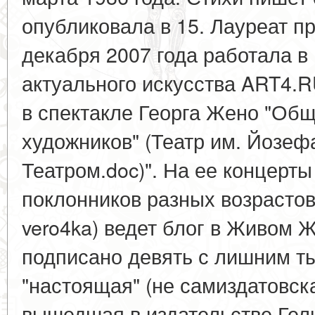
опубликовала в 15. Лауреат п
декабря 2007 года работала в
актуального искусства ART4.RU
в спектакле Георга Жено "Об
художников" (Театр им. Йозеф
Театром.doc)". На ее концерт
поклонников разных возрастов
vero4ka) ведет блог в Живом 
подписано девять с лишним ты
"настоящая" (не самиздатовска
вышедшая в издательстве Гел