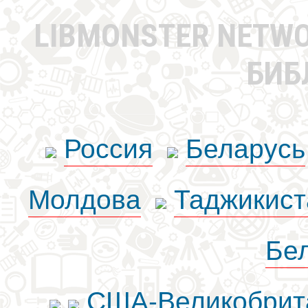
LIBMONSTER NETW
БИБ
Россия
Беларусь
Молдова
Таджикист
Бе
США-Великобрит