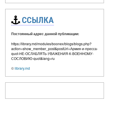
ССЫЛКА
Постоянный адрес данной публикации:
https://library.md/modules/boonex/blogs/blogs.php?
action=show_member_post&postUri=Армия-и-пресса-
quot-НЕ-ОСЛАБЛЯТЬ-УВАЖЕНИЯ-К-ВОЕННОМУ-
СОСЛОВИЮ-quot&lang=ru
©
library.md