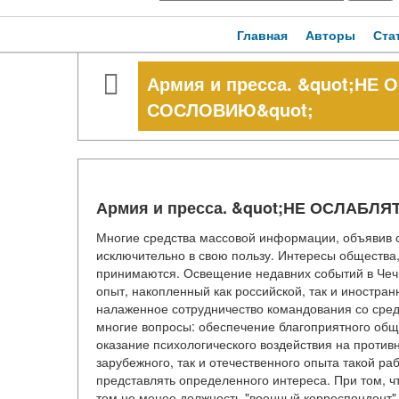
Главная
Авторы
Ста
Армия и пресса. &quot;Н
СОСЛОВИЮ&quot;
Армия и пресса. &quot;НЕ ОСЛАБ
Многие средства массовой информации, объявив с
исключительно в свою пользу. Интересы общества, 
принимаются. Освещение недавних событий в Чечн
опыт, накопленный как российской, так и иностра
налаженное сотрудничество командования со сре
многие вопросы: обеспечение благоприятного общ
оказание психологического воздействия на противн
зарубежного, так и отечественного опыта такой р
представлять определенного интереса. При том, ч
тем не менее должность "военный корреспондент"