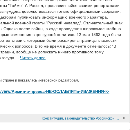
газеты "Тайме" У. Рассел, прославившийся своими репортажами
а вынуждена довольствоваться только официальными сводками.
акторам публиковать информацию военного характера,
ральной военной газеты "Русский инвалид". Отличительный знак
ны Однако после войны, в ходе проведения широкомасштабных
орые изменения в цензурной политике. 12 мая 1862 года были
соответствии с которыми были расширены границы гласности
еских вопросов. В то же время в документе отмечалось: "В
трации, вообще не допускать ничего противного тому
госуда ...
Читать далее
 стране и показалась интересной редакторам.
icles/view/Армия-и-пресса-НЕ-ОСЛАБЛЯТЬ-УВАЖЕНИЯ-К-
Конституция, законодательство Российской Федерации о структуре и порядке формирования органов государственной власти