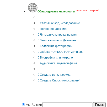
делитесь с миром!
Обнародовать материалы
Что Вы публикуете?
Статья, обзор, исследование
Полноценная книга
Литература: проза, поэзия
Запись в личном Дневнике
Коллекция фотографий
Файлы: PDF\DOC\RAR\ZIP и др.
Биография или некролог
Аудиокнига, звуковой файл
Дополнительные опции:
Создать ветку Форума
Создать Опрос (голосования)
MD
Мир