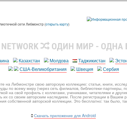
лиотечной сети Либмонстр (
открыть карту
)
R NETWORK
ОДИН МИР - ОДНА
аина
Казахстан
Молдова
Таджикистан
Эсто
США-Великобритания
Швеция
Сербия
те на Либмонстре свою авторскую коллекцию: статьи, книги, иссл
уды по всему миру (через сеть филиалов, библиотеки-партнеры, по
лкой на свой профиль с коллегами, учениками, читателями и друг
ь их со своим авторским наследием. После регистрации в Вашем 
ия собственной авторской коллекции. Это бесплатно: так было, так 
Скачать приложение для Android