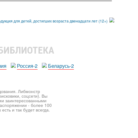
 БИБЛИОТЕКА
ния
Россия-2
Беларусь-2
едования. Либмонстр
исковики, соцсети). Вы
ими заинтересованными
распоряжении - более 100
есть и так будет всегда.