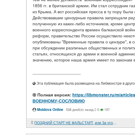
1856 гг. в британской армии. Им стал сотрудник 
из Крыма. А вот российская пресса в ту пору был
Действовавшие цензурные правила запрещали ред
полученную из каких-либо источников, кроме цент
военного корреспондента времен балканской вой
реформ, правительство России осуществило некот
опубликованы "Временные правила о цензуре", в 
при обсуждении различных общественных и политич
статьях, относящихся до армии и военной админис
значению, которое наша армия имеет по законам в 
____________________
Эта публикация была размещена на Либмонстре в другой
Полная версия:
https://libmonster.ru/m/art
ВОЕННОМУ-СОСЛОВИЮ
Moldova Online
·
538 дней(я) назад
0
157
ПОЗДНИЙ СТАРТ НЕ ФАЛЬСТАРТ, или За что в спецназе уважают "карьеристов"