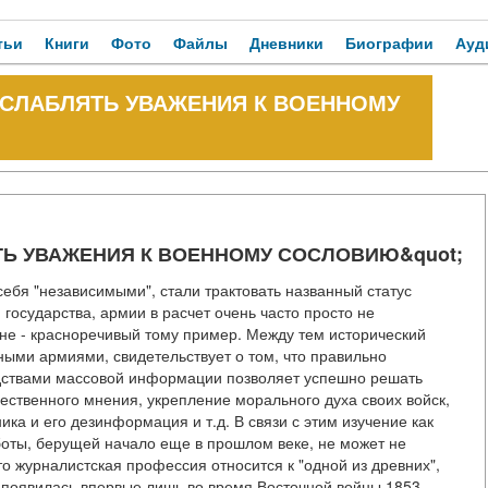
тьи
Книги
Фото
Файлы
Дневники
Биографии
Ауд
Е ОСЛАБЛЯТЬ УВАЖЕНИЯ К ВОЕННОМУ
ЛЯТЬ УВАЖЕНИЯ К ВОЕННОМУ СОСЛОВИЮ&quot;
ебя "независимыми", стали трактовать названный статус
государства, армии в расчет очень часто просто не
е - красноречивый тому пример. Между тем исторический
нными армиями, свидетельствует о том, что правильно
дствами массовой информации позволяет успешно решать
ественного мнения, укрепление морального духа своих войск,
ика и его дезинформация и т.д. В связи с этим изучение как
аботы, берущей начало еще в прошлом веке, не может не
то журналистская профессия относится к "одной из древних",
 появилась впервые лишь во время Восточной войны 1853 -