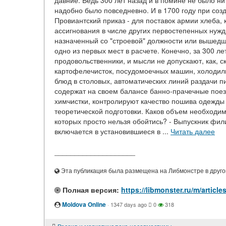
давние. Ведь 300 лет назад и в помине не было ни
надобно было повседневно. И в 1700 году при соз
Провиантский приказ - для поставок армии хлеба,
ассигнования в числе других первостепенных нужд
назначенный со "строевой" должности или вышедши
одно из первых мест в расчете. Конечно, за 300 
продовольственники, и мысли не допускают, как, 
картофелечисток, посудомоечных машин, холодиль
блюд в столовых, автоматических линий раздачи 
содержат на своем балансе банно-прачечные поез
химчистки, контролируют качество пошива одежды и
теоретической подготовки. Каков объем необходим
которых просто нельзя обойтись? - Выпускник фил
включается в установившиеся в ...
Читать далее
____________________
Эта публикация была размещена на Либмонстре в другой
Полная версия:
https://libmonster.ru/m/arti
Moldova Online
·
1347 days ago
0
318