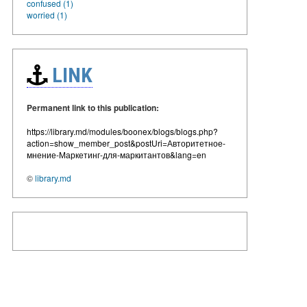
confused (1)
worried (1)
LINK
Permanent link to this publication:
https://library.md/modules/boonex/blogs/blogs.php?
action=show_member_post&postUri=Авторитетное-
мнение-Маркетинг-для-маркитантов&lang=en
©
library.md