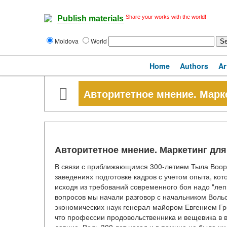
Share your works with the world!
Publish materials
Moldova
World
Home
Authors
Ar
Авторитетное мнение. Марк
Авторитетное мнение. Маркетинг для
В связи с приближающимся 300-летием Тыла Воор
заведениях подготовке кадров с учетом опыта, кот
исходя из требований современного боя надо "леп
вопросов мы начали разговор с начальником Воль
экономических наук генерал-майором Евгением Гр
что профессии продовольственника и вещевика в в