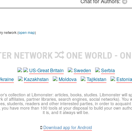
Chat for Authors:
ry network (
open map
)
TER NETWORK
ONE WORLD - ON
US-Great Britain
Sweden
Serbia
kraine
Kazakhstan
Moldova
Tajikistan
Estoni
r's collection at Libmonster: articles, books, studies. Libmonster will s
 of affiliates, partner libraries, search engines, social networks). You wi
ues, students, readers and other interested parties, in order to acquain
 you have more than 100 tools at your disposal to build your own author c
it is, and it always will be.
Download app for Android