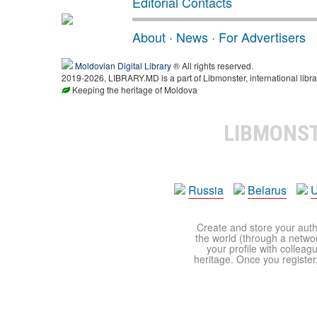
Editorial Contacts
About
·
News
·
For Advertisers
Moldovian Digital Library
® All rights reserved.
2019-2026, LIBRARY.MD is a part of Libmonster, international libra
Keeping the heritage of Moldova
LIBMONS
Russia
Belarus
U
Create and store your autho
the world (through a network
your profile with colleag
heritage. Once you register,