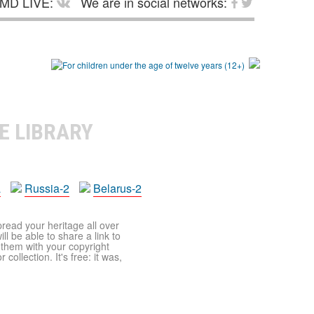
MD LIVE:
We are in social networks:
E LIBRARY
a
Russia-2
Belarus-2
pread your heritage all over
ll be able to share a link to
t them with your copyright
ollection. It's free: it was,