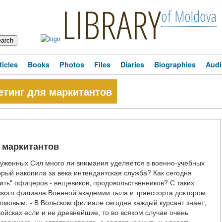
LIBRARY
of Moldova
ticles
Books
Photos
Files
Diaries
Biographies
Audi
етинг для маркитантов
 маркитантов
уженных Сил много ли внимания уделяется в военно-учебных
орый накопила за века интендантская служба? Как сегодня
ить" офицеров - вещевиков, продовольственников? С таких
ского филиала Военной академии тыла и транспорта доктором
омовым. - В Вольском филиале сегодня каждый курсант знает,
ойсках если и не древнейшие, то во всяком случае очень