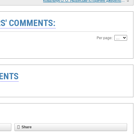
Ковальчук О. О. Українське історичне джерелознавство доби романтизму
S' COMMENTS:
Per page:
ENTS
Share