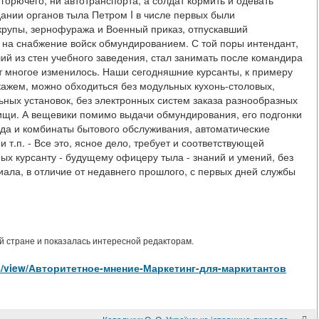
 горючего, ни автотранспорта, а солдат кормить и одевать
дании органов тыла Петром I в числе первых были
 крупы, зернофуража и Военный приказ, отпускавший
 на снабжение войск обмундированием. С той поры интендант,
й из стен учебного заведения, стал занимать после командира
лет многое изменилось. Наши сегодняшние курсанты, к примеру
скажем, можно обходиться без модульных кухонь-столовых,
ных установок, без электронных систем заказа разнообразных
пищи. А вещевики помимо выдачи обмундирования, его подгонки
да и комбинаты бытового обслуживания, автоматические
 т.п. - Все это, ясное дело, требует и соответствующей
ых курсанту - будущему офицеру тыла - знаний и умений, без
иала, в отличие от недавнего прошлого, с первых дней службы
 стране и показалась интересной редакторам.
cles/view/Авторитетное-мнение-Маркетинг-для-маркитантов