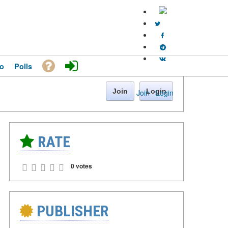
o
Polls
Join
Login
Join
·
Login
RATE
0 votes
PUBLISHER