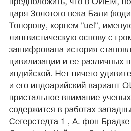
предположить, что в ОИЕМ, п
царя Золотого века Бали (коди
Топорову, корнем "uel", имен
лингвистическую основу с гро
зашифрована история станов
цивилизации и ее различных в
индийской. Нет ничего удивит
и его индоарийский вариант 
пристальное внимание ученых
содержится в работах западны
Сегерстедта 1 , А. фон Брадке 2