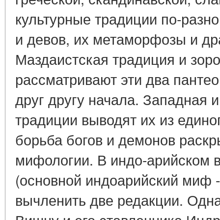
культурные традиции по-разн
и девов, их метаморфозы и др
Маздаистская традиция и зор
рассматривают эти два пантео
друг другу начала. Западная 
традиции выводят их из едино
борьба богов и демонов раскр
мифологии. В индо-арийском
(основной индоарийский миф 
вычленить две редакции. Одн
Вишну и его ставленника Индр