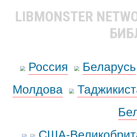
LIBMONSTER NETW
БИБ
Россия
Беларусь
Молдова
Таджикист
Бе
США-Великобрит