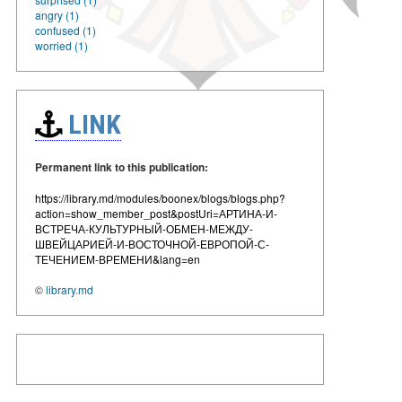
angry (1)
confused (1)
worried (1)
LINK
Permanent link to this publication:
https://library.md/modules/boonex/blogs/blogs.php?
action=show_member_post&postUri=АРТИНА-И-
ВСТРЕЧА-КУЛЬТУРНЫЙ-ОБМЕН-МЕЖДУ-
ШВЕЙЦАРИЕЙ-И-ВОСТОЧНОЙ-ЕВРОПОЙ-С-
ТЕЧЕНИЕМ-ВРЕМЕНИ&lang=en
©
library.md