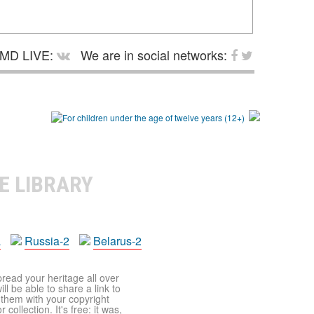
MD LIVE:
We are in social networks:
E LIBRARY
a
Russia-2
Belarus-2
pread your heritage all over
ll be able to share a link to
t them with your copyright
ollection. It's free: it was,