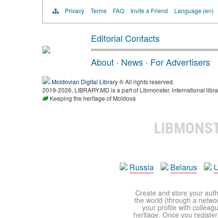
Privacy
Terms
FAQ
Invite a Friend
Language (en)
Editorial Contacts
About
·
News
·
For Advertisers
Moldovian Digital Library
® All rights reserved.
2019-2026, LIBRARY.MD is a part of Libmonster, international libra
Keeping the heritage of Moldova
LIBMONS
Russia
Belarus
U
Create and store your autho
the world (through a network
your profile with colleag
heritage. Once you register,