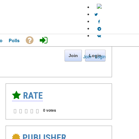
o
Polls
Join
Login
Join
·
Login
RATE
0 votes
PUBLISHER