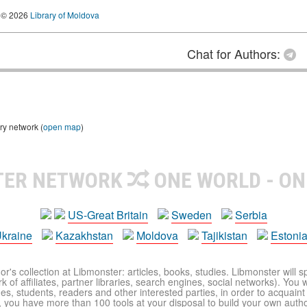
© 2026
Library of Moldova
Chat for Authors:
ry network (
open map
)
TER NETWORK
ONE WORLD - ON
US-Great Britain
Sweden
Serbia
kraine
Kazakhstan
Moldova
Tajikistan
Estoni
r's collection at Libmonster: articles, books, studies. Libmonster will s
 of affiliates, partner libraries, search engines, social networks). You wi
ues, students, readers and other interested parties, in order to acquain
 you have more than 100 tools at your disposal to build your own author c