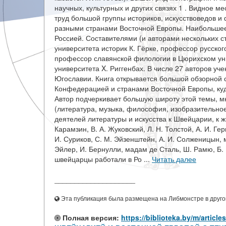
научных, культурных и других связях 1 . Видное м
труд большой группы историков, искусствоведов 
разными странами Восточной Европы. Наибольшее
Россией. Составителями (и авторами нескольких с
университета историк К. Гёрке, профессор русског
профессор славянской филологии в Цюрихском уни
университета X. Риггенбах. В числе 27 авторов у
Югославии. Книга открывается большой обзорной с
Конфедерацией и странами Восточной Европы, куд
Автор подчеркивает большую широту этой темы, мн
(литература, музыка, философия, изобразительное 
деятелей литературы и искусства к Швейцарии, к ж
Карамзин, В. А. Жуковский, Л. Н. Толстой, А. И. Гер
И. Суриков, С. М. Эйзенштейн, А. И. Солженицын, 
Эйлер, И. Бернулли, мадам де Сталь, Ш. Рамю, Б. 
швейцарцы работали в Ро ...
Читать далее
____________________
Эта публикация была размещена на Либмонстре в другой
Полная версия:
https://biblioteka.by/m/ar