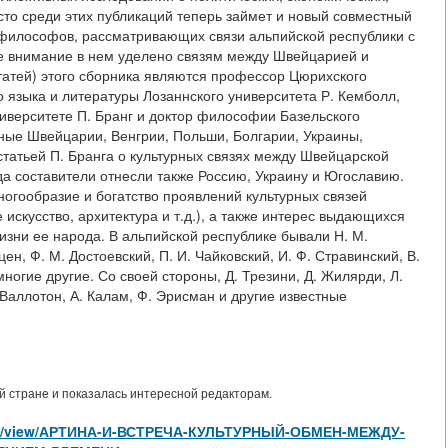
есто среди этих публикаций теперь займет и новый совместный
и философов, рассматривающих связи альпийской республики с
 внимание в нем уделено связям между Швейцарией и
татей) этого сборника являются профессор Цюрихского
о языка и литературы Лозаннского университета Р. Кемболл,
верситете П. Бранг и доктор философии Базельского
ченые Швейцарии, Венгрии, Польши, Болгарии, Украины,
татьей П. Бранга о культурных связях между Швейцарской
а составители отнесли также Россию, Украину и Югославию.
огообразие и богатство проявлений культурных связей
искусство, архитектура и т.д.), а также интерес выдающихся
изни ее народа. В альпийской республике бывали Н. М.
цен, Ф. М. Достоевский, П. И. Чайковский, И. Ф. Стравинский, В.
многие другие. Со своей стороны, Д. Трезини, Д. Жилярди, Л.
Валлотон, А. Калам, Ф. Эрисман и другие известные
 стране и показалась интересной редакторам.
ticles/view/АРТИНА-И-ВСТРЕЧА-КУЛЬТУРНЫЙ-ОБМЕН-МЕЖДУ-