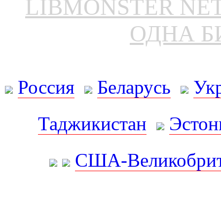
LIBMONSTER N
ОДНА Б
Россия
Беларусь
Ук
Таджикистан
Эстон
США-Великобрит