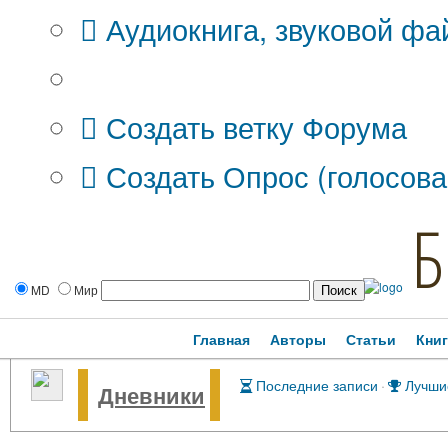
Аудиокнига, звуковой фа
Дополнительные опции:
Создать ветку Форума
Создать Опрос (голосова
Б
MD
Мир
Главная
Авторы
Статьи
Кни
Последние записи
·
Лучши
Дневники